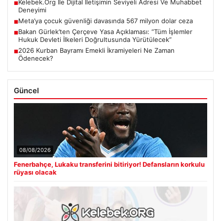
Kelebek.Org İle Dijital İletişimin Seviyeli Adresi Ve Muhabbet
■
Deneyimi
Meta’ya çocuk güvenliği davasında 567 milyon dolar ceza
■
Bakan Gürlek’ten Çerçeve Yasa Açıklaması: “Tüm İşlemler
■
Hukuk Devleti İlkeleri Doğrultusunda Yürütülecek”
2026 Kurban Bayramı Emekli İkramiyeleri Ne Zaman
■
Ödenecek?
Güncel
08/08/2026
Fenerbahçe, Lukaku transferini bitiriyor! Defansların korkulu
rüyası olacak