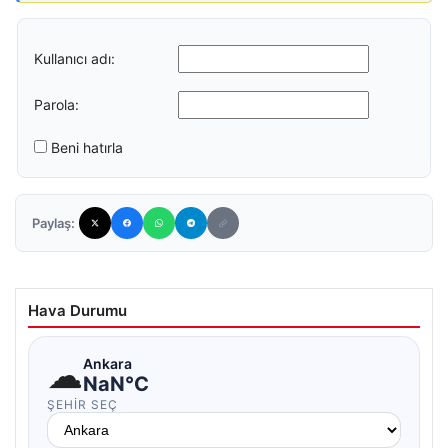
Kullanıcı adı:
Parola:
Beni hatırla
Paylaş:
Hava Durumu
☁
Ankara
NaN°C
ŞEHIR SEÇ