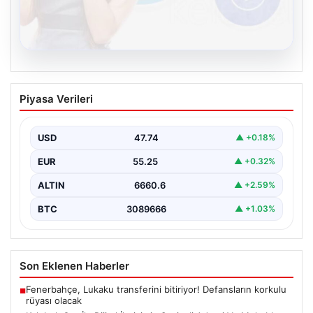
08.08.2026
Kelebek.Org İle Dijital İletişimin Seviyeli
Piyasa Verileri
Adresi Ve Muhabbet Deneyimi
Dijital ortamında kullanıcıların seviyeli bir şekilde iletişim
kurması büyük bir hassasiyet ifade etmektedir.
USD
47.74
▲ +0.18%
Günümüzde…
EUR
55.25
▲ +0.32%
ALTIN
6660.6
▲ +2.59%
BTC
3089666
▲ +1.03%
Son Eklenen Haberler
Fenerbahçe, Lukaku transferini bitiriyor! Defansların korkulu
■
rüyası olacak