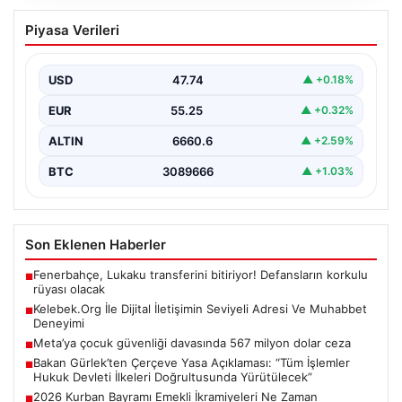
Kelebek.Org İle Dijital İletişimin Seviyeli
Piyasa Verileri
Adresi Ve Muhabbet Deneyimi
Dijital ortamında kullanıcıların seviyeli bir şekilde iletişim
kurması büyük bir hassasiyet ifade etmektedir.
USD
47.74
▲ +0.18%
Günümüzde…
EUR
55.25
▲ +0.32%
ALTIN
6660.6
▲ +2.59%
BTC
3089666
▲ +1.03%
Son Eklenen Haberler
Fenerbahçe, Lukaku transferini bitiriyor! Defansların korkulu
■
rüyası olacak
Kelebek.Org İle Dijital İletişimin Seviyeli Adresi Ve Muhabbet
■
Deneyimi
Meta’ya çocuk güvenliği davasında 567 milyon dolar ceza
■
Bakan Gürlek’ten Çerçeve Yasa Açıklaması: “Tüm İşlemler
■
Hukuk Devleti İlkeleri Doğrultusunda Yürütülecek”
2026 Kurban Bayramı Emekli İkramiyeleri Ne Zaman
■