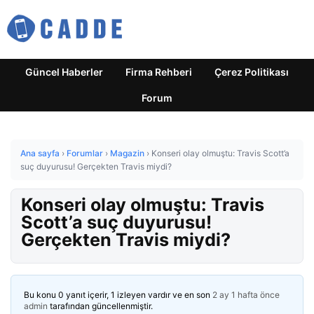
Güncel Haberler
Firma Rehberi
Çerez Politikası
Forum
Ana sayfa
›
Forumlar
›
Magazin
›
Konseri olay olmuştu: Travis Scott’a
suç duyurusu! Gerçekten Travis miydi?
Konseri olay olmuştu: Travis
Scott’a suç duyurusu!
Gerçekten Travis miydi?
Bu konu 0 yanıt içerir, 1 izleyen vardır ve en son
2 ay 1 hafta önce
admin
tarafından güncellenmiştir.