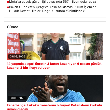
Meta’ya çocuk güvenliği davasında 567 milyon dolar ceza
■
Bakan Gürlek’ten Çerçeve Yasa Açıklaması: “Tüm İşlemler
■
Hukuk Devleti İlkeleri Doğrultusunda Yürütülecek”
Güncel
09/08/2026
14 yaşında asgari ücretin 3 katını kazanıyor. 6 saatte günlük
kazancı 3 bin lirayı buluyor
08/08/2026
Fenerbahçe, Lukaku transferini bitiriyor! Defansların korkulu
rüyası olacak