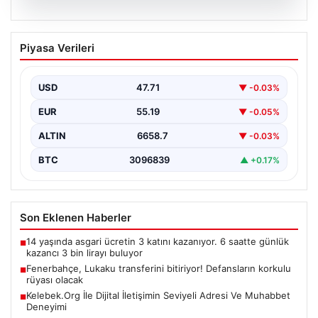
08.08.2026
Fenerbahçe, Lukaku transferini
Piyasa Verileri
bitiriyor! Defansların korkulu rüyası
olacak
USD
47.71
▼ -0.03%
EUR
55.19
▼ -0.05%
ALTIN
6658.7
▼ -0.03%
BTC
3096839
▲ +0.17%
Son Eklenen Haberler
14 yaşında asgari ücretin 3 katını kazanıyor. 6 saatte günlük
■
kazancı 3 bin lirayı buluyor
Fenerbahçe, Lukaku transferini bitiriyor! Defansların korkulu
■
rüyası olacak
Kelebek.Org İle Dijital İletişimin Seviyeli Adresi Ve Muhabbet
■
Deneyimi