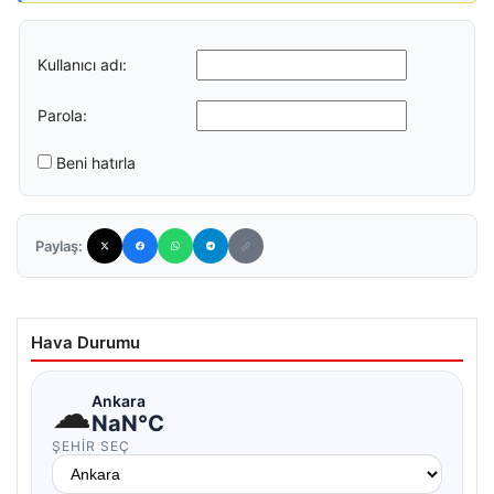
Kullanıcı adı:
Parola:
Beni hatırla
Paylaş:
Hava Durumu
☁
Ankara
NaN°C
ŞEHIR SEÇ