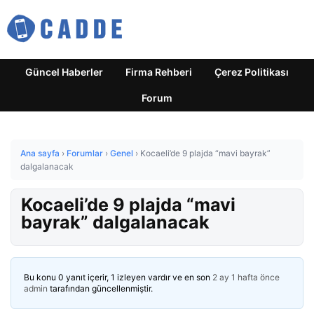
Güncel Haberler
Firma Rehberi
Çerez Politikası
Forum
Ana sayfa
›
Forumlar
›
Genel
›
Kocaeli’de 9 plajda “mavi bayrak”
dalgalanacak
Kocaeli’de 9 plajda “mavi
bayrak” dalgalanacak
Bu konu 0 yanıt içerir, 1 izleyen vardır ve en son
2 ay 1 hafta önce
admin
tarafından güncellenmiştir.