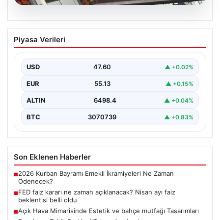
04.08.2026
FED faiz kararı ne zaman açıklanacak?
Piyasa Verileri
Nisan ayı faiz beklentisi belli oldu
USD
47.60
▲ +0.02%
EUR
55.13
▲ +0.15%
ALTIN
6498.4
▲ +0.04%
BTC
3070739
▲ +0.83%
Son Eklenen Haberler
2026 Kurban Bayramı Emekli İkramiyeleri Ne Zaman
■
Ödenecek?
FED faiz kararı ne zaman açıklanacak? Nisan ayı faiz
■
beklentisi belli oldu
Açık Hava Mimarisinde Estetik ve bahçe mutfağı Tasarımları
■