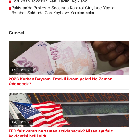
Dorukhan Toköz’ün Yeni Takımı Açıklandı
■
Pakistan’da Protesto Sırasında Karakol Girişinde Yapılan
■
Bombalı Saldırıda Can Kaybı ve Yaralanmalar
Güncel
05/08/2026
2026 Kurban Bayramı Emekli İkramiyeleri Ne Zaman
Ödenecek?
04/08/2026
FED faiz kararı ne zaman açıklanacak? Nisan ayı faiz
beklentisi belli oldu