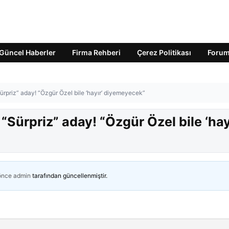
Güncel Haberler
Firma Rehberi
Çerez Politikası
Foru
“Sürpriz” aday! “Özgür Özel bile ‘hayır’ diyemeyecek”
: “Sürpriz” aday! “Özgür Özel bile ‘hay
 önce
admin
tarafından güncellenmiştir.