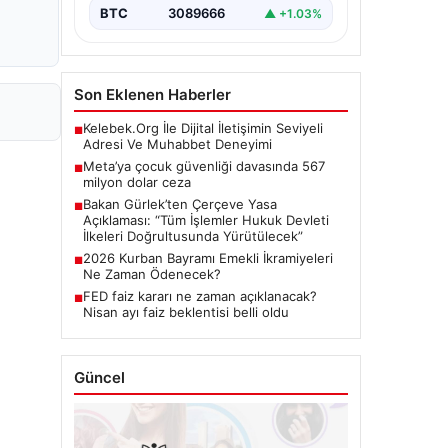
BTC
3089666
▲ +1.03%
Son Eklenen Haberler
Kelebek.Org İle Dijital İletişimin Seviyeli
■
Adresi Ve Muhabbet Deneyimi
Meta’ya çocuk güvenliği davasında 567
■
milyon dolar ceza
Bakan Gürlek’ten Çerçeve Yasa
■
Açıklaması: “Tüm İşlemler Hukuk Devleti
İlkeleri Doğrultusunda Yürütülecek”
2026 Kurban Bayramı Emekli İkramiyeleri
■
Ne Zaman Ödenecek?
FED faiz kararı ne zaman açıklanacak?
■
Nisan ayı faiz beklentisi belli oldu
Güncel