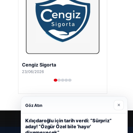
Cengiz Sigorta
23/06/2026
×
Göz Atın
Kılıçdaroğlu için tarih verdi: “Sürpriz”
aday! “Özgür Özel bile ‘hayır’
diyemeyecek”