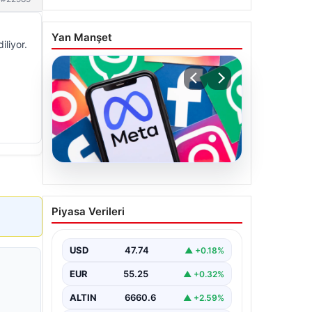
Yan Manşet
liyor.
07.08.2026
Meta’ya çocuk güvenliği
Piyasa Verileri
davasında 567 milyon
dolar ceza
USD
47.74
▲ +0.18%
EUR
55.25
▲ +0.32%
ALTIN
6660.6
▲ +2.59%