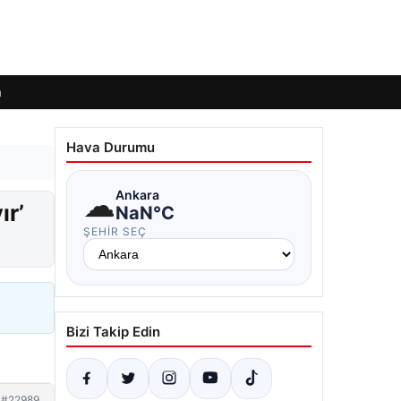
m
Hava Durumu
☁
Ankara
ır’
NaN°C
ŞEHIR SEÇ
Bizi Takip Edin
#22989