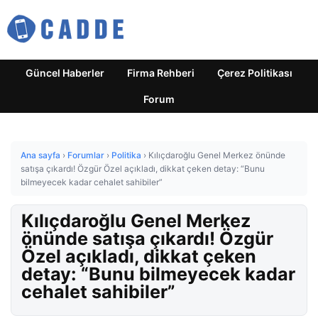
Güncel Haberler
Firma Rehberi
Çerez Politikası
Forum
Ana sayfa
›
Forumlar
›
Politika
›
Kılıçdaroğlu Genel Merkez önünde
satışa çıkardı! Özgür Özel açıkladı, dikkat çeken detay: “Bunu
bilmeyecek kadar cehalet sahibiler”
Kılıçdaroğlu Genel Merkez
önünde satışa çıkardı! Özgür
Özel açıkladı, dikkat çeken
detay: “Bunu bilmeyecek kadar
cehalet sahibiler”