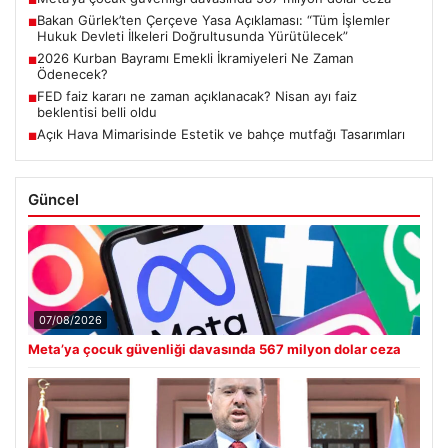
■
Bakan Gürlek’ten Çerçeve Yasa Açıklaması: “Tüm İşlemler
■
Hukuk Devleti İlkeleri Doğrultusunda Yürütülecek”
2026 Kurban Bayramı Emekli İkramiyeleri Ne Zaman
■
Ödenecek?
FED faiz kararı ne zaman açıklanacak? Nisan ayı faiz
■
beklentisi belli oldu
Açık Hava Mimarisinde Estetik ve bahçe mutfağı Tasarımları
■
Güncel
07/08/2026
Meta’ya çocuk güvenliği davasında 567 milyon dolar ceza