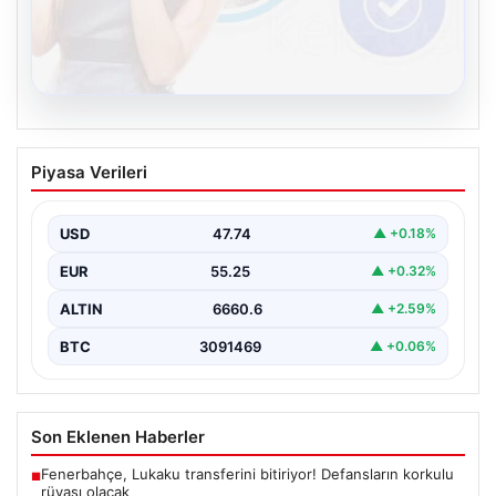
08.08.2026
Kelebek.Org İle Dijital İletişimin Seviyeli
Piyasa Verileri
Adresi Ve Muhabbet Deneyimi
Dijital ortamında kullanıcıların seviyeli bir şekilde iletişim
kurması büyük bir hassasiyet ifade etmektedir.
USD
47.74
▲ +0.18%
Günümüzde…
EUR
55.25
▲ +0.32%
ALTIN
6660.6
▲ +2.59%
BTC
3091469
▲ +0.06%
Son Eklenen Haberler
Fenerbahçe, Lukaku transferini bitiriyor! Defansların korkulu
■
rüyası olacak