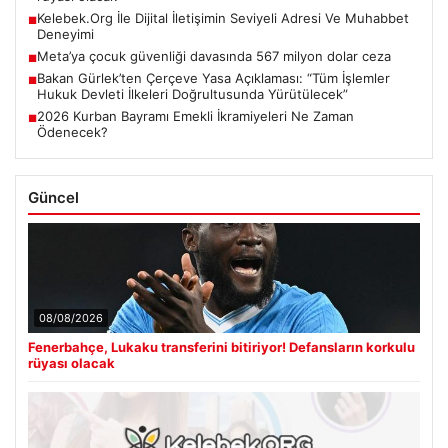
Kelebek.Org İle Dijital İletişimin Seviyeli Adresi Ve Muhabbet
■
Deneyimi
Meta’ya çocuk güvenliği davasında 567 milyon dolar ceza
■
Bakan Gürlek’ten Çerçeve Yasa Açıklaması: “Tüm İşlemler
■
Hukuk Devleti İlkeleri Doğrultusunda Yürütülecek”
2026 Kurban Bayramı Emekli İkramiyeleri Ne Zaman
■
Ödenecek?
Güncel
08/08/2026
Fenerbahçe, Lukaku transferini bitiriyor! Defansların korkulu
rüyası olacak