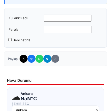
Kullanıcı adı:
Parola:
Beni hatırla
Paylaş:
Hava Durumu
☁
Ankara
NaN°C
ŞEHIR SEÇ