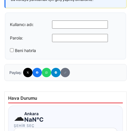
Kullanıcı adı:
Parola:
Beni hatırla
Paylaş:
Hava Durumu
☁
Ankara
NaN°C
ŞEHIR SEÇ