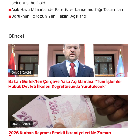
beklentisi belli oldu
Açık Hava Mimarisinde Estetik ve bahçe mutfağı Tasarımları
■
Dorukhan Toköz’ün Yeni Takımı Açıklandı
■
Güncel
06/08/2026
Bakan Gürlek’ten Çerçeve Yasa Açıklaması: “Tüm İşlemler
Hukuk Devleti İlkeleri Doğrultusunda Yürütülecek”
05/08/2026
2026 Kurban Bayramı Emekli İkramiyeleri Ne Zaman