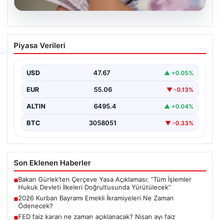
05.08.2026
2026 Kurban Bayramı Emekli
Piyasa Verileri
İkramiyeleri Ne Zaman Ödenecek?
Yaklaşan 2026 Kurban Bayramı nedeniyle, yaklaşık 17
milyon emekli vatandaşın gözü kulağı bayram
USD
47.67
▲ +0.05%
ikramiyesi…
EUR
55.06
▼ -0.13%
ALTIN
6495.4
▲ +0.04%
BTC
3058051
▼ -0.33%
Son Eklenen Haberler
Bakan Gürlek’ten Çerçeve Yasa Açıklaması: “Tüm İşlemler
■
Hukuk Devleti İlkeleri Doğrultusunda Yürütülecek”
2026 Kurban Bayramı Emekli İkramiyeleri Ne Zaman
■
Ödenecek?
FED faiz kararı ne zaman açıklanacak? Nisan ayı faiz
■