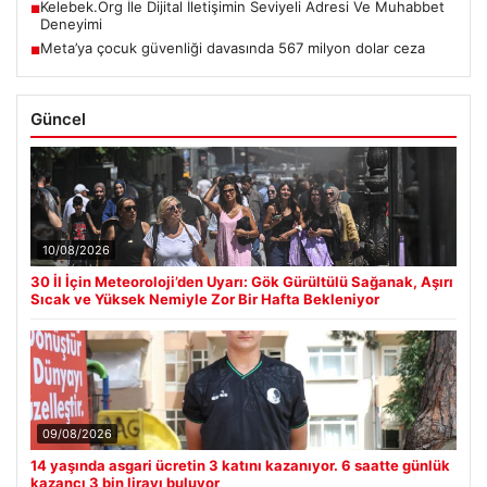
Kelebek.Org İle Dijital İletişimin Seviyeli Adresi Ve Muhabbet
■
Deneyimi
Meta’ya çocuk güvenliği davasında 567 milyon dolar ceza
■
Güncel
10/08/2026
30 İl İçin Meteoroloji’den Uyarı: Gök Gürültülü Sağanak, Aşırı
Sıcak ve Yüksek Nemiyle Zor Bir Hafta Bekleniyor
09/08/2026
14 yaşında asgari ücretin 3 katını kazanıyor. 6 saatte günlük
kazancı 3 bin lirayı buluyor