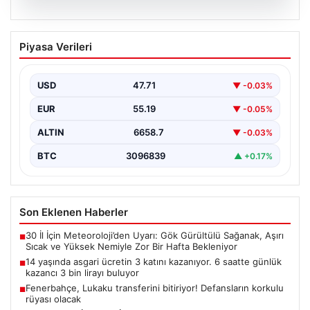
09.08.2026
14 yaşında asgari ücretin 3 katını
Piyasa Verileri
kazanıyor. 6 saatte günlük kazancı 3 bin
lirayı buluyor
USD
47.71
▼ -0.03%
EUR
55.19
▼ -0.05%
ALTIN
6658.7
▼ -0.03%
BTC
3096839
▲ +0.17%
Son Eklenen Haberler
30 İl İçin Meteoroloji’den Uyarı: Gök Gürültülü Sağanak, Aşırı
■
Sıcak ve Yüksek Nemiyle Zor Bir Hafta Bekleniyor
14 yaşında asgari ücretin 3 katını kazanıyor. 6 saatte günlük
■
kazancı 3 bin lirayı buluyor
Fenerbahçe, Lukaku transferini bitiriyor! Defansların korkulu
■
rüyası olacak