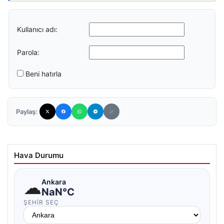
Kullanıcı adı:
Parola:
Beni hatırla
Paylaş:
Hava Durumu
☁
Ankara
NaN°C
ŞEHIR SEÇ