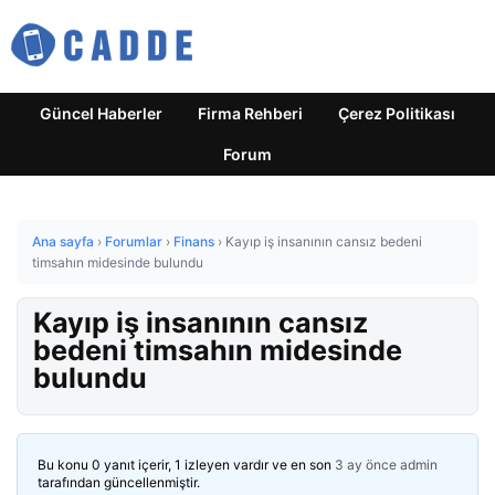
Güncel Haberler
Firma Rehberi
Çerez Politikası
Forum
Ana sayfa
›
Forumlar
›
Finans
›
Kayıp iş insanının cansız bedeni
timsahın midesinde bulundu
Kayıp iş insanının cansız
bedeni timsahın midesinde
bulundu
Bu konu 0 yanıt içerir, 1 izleyen vardır ve en son
3 ay önce
admin
tarafından güncellenmiştir.