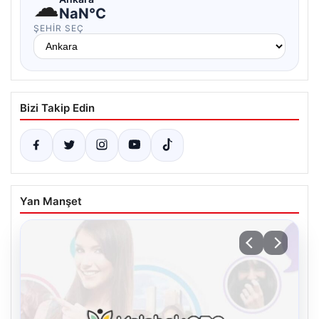
☁
NaN°C
ŞEHIR SEÇ
Bizi Takip Edin
Yan Manşet