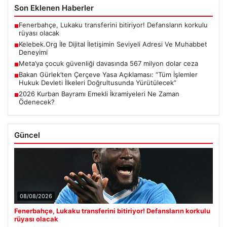
Son Eklenen Haberler
Fenerbahçe, Lukaku transferini bitiriyor! Defansların korkulu
■
rüyası olacak
Kelebek.Org İle Dijital İletişimin Seviyeli Adresi Ve Muhabbet
■
Deneyimi
Meta’ya çocuk güvenliği davasında 567 milyon dolar ceza
■
Bakan Gürlek’ten Çerçeve Yasa Açıklaması: “Tüm İşlemler
■
Hukuk Devleti İlkeleri Doğrultusunda Yürütülecek”
2026 Kurban Bayramı Emekli İkramiyeleri Ne Zaman
■
Ödenecek?
Güncel
08/08/2026
Fenerbahçe, Lukaku transferini bitiriyor! Defansların korkulu
rüyası olacak