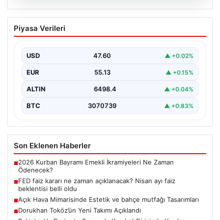
04.08.2026
FED faiz kararı ne zaman açıklanacak?
Piyasa Verileri
Nisan ayı faiz beklentisi belli oldu
USD
47.60
▲ +0.02%
EUR
55.13
▲ +0.15%
ALTIN
6498.4
▲ +0.04%
BTC
3070739
▲ +0.83%
Son Eklenen Haberler
2026 Kurban Bayramı Emekli İkramiyeleri Ne Zaman
■
Ödenecek?
FED faiz kararı ne zaman açıklanacak? Nisan ayı faiz
■
beklentisi belli oldu
Açık Hava Mimarisinde Estetik ve bahçe mutfağı Tasarımları
■
Dorukhan Toköz’ün Yeni Takımı Açıklandı
■