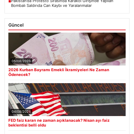
Pakistan’da Protesto Sırasında Karakol Girişinde Yapılan
■
Bombalı Saldırıda Can Kaybı ve Yaralanmalar
Güncel
05/08/2026
2026 Kurban Bayramı Emekli İkramiyeleri Ne Zaman
Ödenecek?
04/08/2026
FED faiz kararı ne zaman açıklanacak? Nisan ayı faiz
beklentisi belli oldu