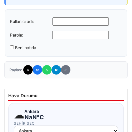
Kullanıcı adı:
Parola:
Beni hatırla
Paylaş:
Hava Durumu
☁
Ankara
NaN°C
ŞEHIR SEÇ