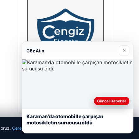
×
Göz Atın
Cengiz Sigorta
23/06/2026
Güncel Haberler
Karaman’da otomobille çarpışan
motosikletin sürücüsü öldü
ıyoruz.
Çerez Politikamız
Reddet
Kabul Et