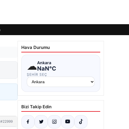
m
Hava Durumu
☁
Ankara
NaN°C
ŞEHIR SEÇ
Bizi Takip Edin
#22999