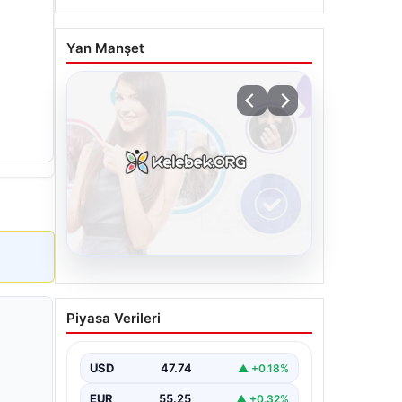
Yan Manşet
08.08.2026
Kelebek.Org İle Dijital
Piyasa Verileri
İletişimin Seviyeli Adresi
Ve Muhabbet Deneyimi
USD
47.74
▲ +0.18%
Dijital ortamında kullanıcıların seviyeli
bir şekilde iletişim kurması büyük bir
EUR
55.25
▲ +0.32%
hassasiyet ifade etmektedir.