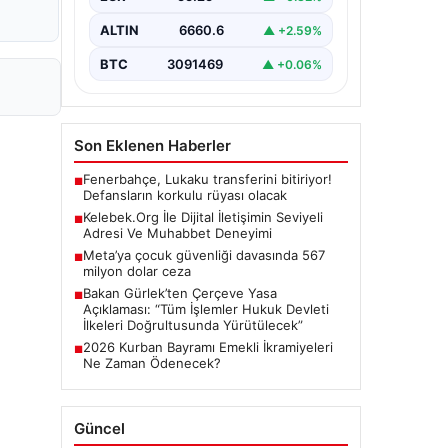
Günümüzde…
ALTIN
6660.6
▲ +2.59%
BTC
3091469
▲ +0.06%
Son Eklenen Haberler
Fenerbahçe, Lukaku transferini bitiriyor!
■
Defansların korkulu rüyası olacak
Kelebek.Org İle Dijital İletişimin Seviyeli
■
Adresi Ve Muhabbet Deneyimi
Meta’ya çocuk güvenliği davasında 567
■
milyon dolar ceza
Bakan Gürlek’ten Çerçeve Yasa
■
Açıklaması: “Tüm İşlemler Hukuk Devleti
İlkeleri Doğrultusunda Yürütülecek”
2026 Kurban Bayramı Emekli İkramiyeleri
■
Ne Zaman Ödenecek?
Güncel