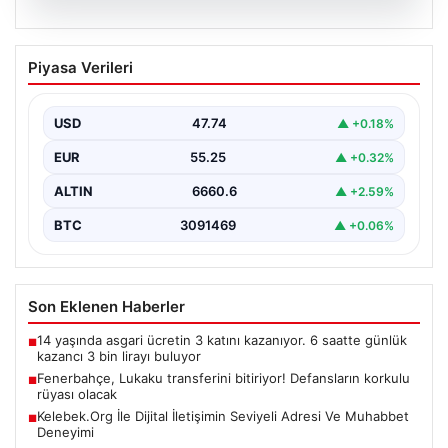
08.08.2026
Fenerbahçe, Lukaku transferini
Piyasa Verileri
bitiriyor! Defansların korkulu rüyası
olacak
USD
47.74
▲ +0.18%
EUR
55.25
▲ +0.32%
ALTIN
6660.6
▲ +2.59%
BTC
3091469
▲ +0.06%
Son Eklenen Haberler
14 yaşında asgari ücretin 3 katını kazanıyor. 6 saatte günlük
■
kazancı 3 bin lirayı buluyor
Fenerbahçe, Lukaku transferini bitiriyor! Defansların korkulu
■
rüyası olacak
Kelebek.Org İle Dijital İletişimin Seviyeli Adresi Ve Muhabbet
■
Deneyimi