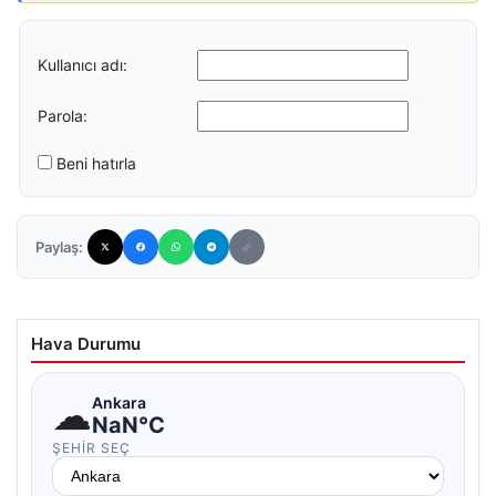
Kullanıcı adı:
Parola:
Beni hatırla
Paylaş:
Hava Durumu
☁
Ankara
NaN°C
ŞEHIR SEÇ