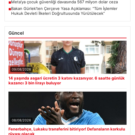
Meta’ya çocuk güvenliği davasında 567 milyon dolar ceza
■
Bakan Gürlek’ten Çerçeve Yasa Açıklaması: “Tüm İşlemler
■
Hukuk Devleti İlkeleri Doğrultusunda Yürütülecek”
Güncel
09/08/2026
14 yaşında asgari ücretin 3 katını kazanıyor. 6 saatte günlük
kazancı 3 bin lirayı buluyor
08/08/2026
Fenerbahçe, Lukaku transferini bitiriyor! Defansların korkulu
rüyası olacak