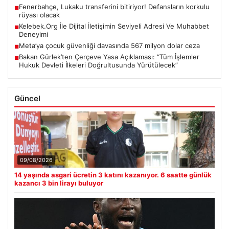
Fenerbahçe, Lukaku transferini bitiriyor! Defansların korkulu
■
rüyası olacak
Kelebek.Org İle Dijital İletişimin Seviyeli Adresi Ve Muhabbet
■
Deneyimi
Meta’ya çocuk güvenliği davasında 567 milyon dolar ceza
■
Bakan Gürlek’ten Çerçeve Yasa Açıklaması: “Tüm İşlemler
■
Hukuk Devleti İlkeleri Doğrultusunda Yürütülecek”
Güncel
09/08/2026
14 yaşında asgari ücretin 3 katını kazanıyor. 6 saatte günlük
kazancı 3 bin lirayı buluyor