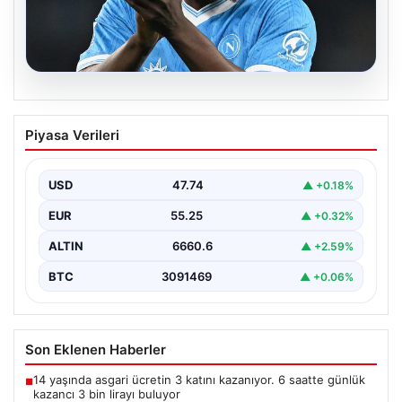
08.08.2026
Fenerbahçe, Lukaku transferini
Piyasa Verileri
bitiriyor! Defansların korkulu rüyası
olacak
USD
47.74
▲ +0.18%
EUR
55.25
▲ +0.32%
ALTIN
6660.6
▲ +2.59%
BTC
3091469
▲ +0.06%
Son Eklenen Haberler
14 yaşında asgari ücretin 3 katını kazanıyor. 6 saatte günlük
■
kazancı 3 bin lirayı buluyor