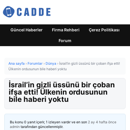
Güncel Haberler
Firma Rehberi
Çerez Politikası
Forum
Ana sayfa
›
Forumlar
›
Dünya
›
İsrail’in gizli üssünü bir çoban ifşa etti!
Ülkenin ordusunun bile haberi yoktu
İsrail’in gizli üssünü bir çoban
ifşa etti! Ülkenin ordusunun
bile haberi yoktu
Bu konu 0 yanıt içerir, 1 izleyen vardır ve en son
2 ay 4 hafta önce
admin
tarafından güncellenmiştir.