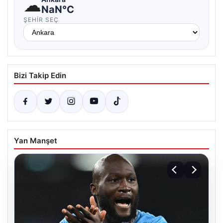
☁
NaN°C
ŞEHIR SEÇ
Bizi Takip Edin
Yan Manşet