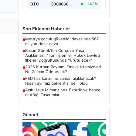
Meclis'te kabul…
BTC
3089666
▲ +1.03%
Son Eklenen Haberler
Meta’ya çocuk güvenliği davasında 567
■
milyon dolar ceza
Bakan Gürlek’ten Çerçeve Yasa
■
Açıklaması: “Tüm İşlemler Hukuk Devleti
İlkeleri Doğrultusunda Yürütülecek”
2026 Kurban Bayramı Emekli İkramiyeleri
■
Ne Zaman Ödenecek?
FED faiz kararı ne zaman açıklanacak?
■
Nisan ayı faiz beklentisi belli oldu
Açık Hava Mimarisinde Estetik ve bahçe
■
mutfağı Tasarımları
Güncel