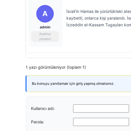
İsrail’in Hamas ile yürürlükteki a
A
kaybetti, onlarca kişi yaralandı. 
İzzeddin el-Kassam Tugayları komu
admin
Anahtar
yönetici
1 yazı görüntüleniyor (toplam 1)
Bu konuyu yanıtlamak için giriş yapmış olmalısınız.
Kullanıcı adı:
Parola: