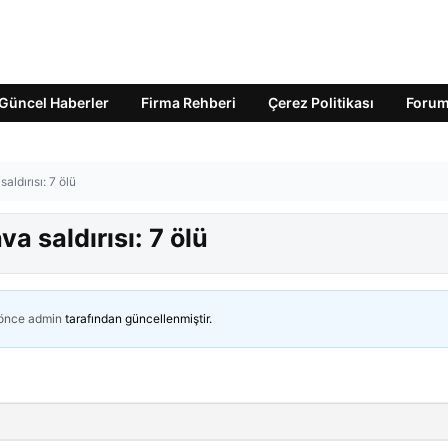
Güncel Haberler
Firma Rehberi
Çerez Politikası
Foru
aldırısı: 7 ölü
va saldırısı: 7 ölü
 önce
admin
tarafından güncellenmiştir.