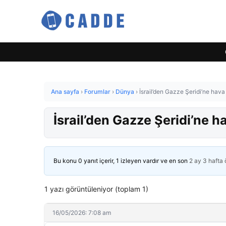
Ana sayfa
›
Forumlar
›
Dünya
›
İsrail’den Gazze Şeridi’ne hava s
İsrail’den Gazze Şeridi’ne ha
Bu konu 0 yanıt içerir, 1 izleyen vardır ve en son
2 ay 3 hafta
1 yazı görüntüleniyor (toplam 1)
16/05/2026: 7:08 am