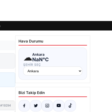
m
Hava Durumu
☁
Ankara
NaN°C
ŞEHIR SEÇ
Bizi Takip Edin
#19294