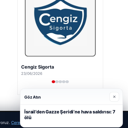
Cengiz Sigorta
23/06/2026
×
Göz Atın
İsrail’den Gazze Şeridi’ne hava saldırısı: 7
ölü
ıyoruz.
Çerez Politikamız
Reddet
Kabul Et