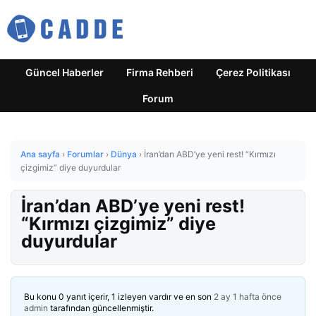
Güncel Haberler
Firma Rehberi
Çerez Politikası
Forum
Ana sayfa
›
Forumlar
›
Dünya
›
İran’dan ABD’ye yeni rest! “Kırmızı
çizgimiz” diye duyurdular
İran’dan ABD’ye yeni rest!
“Kırmızı çizgimiz” diye
duyurdular
Bu konu 0 yanıt içerir, 1 izleyen vardır ve en son
2 ay 1 hafta önce
admin
tarafından güncellenmiştir.