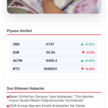
05.08.2026
2026 Kurban Bayramı Emekli
Piyasa Verileri
İkramiyeleri Ne Zaman Ödenecek?
Yaklaşan 2026 Kurban Bayramı nedeniyle, yaklaşık 17
milyon emekli vatandaşın gözü kulağı bayram
USD
47.67
▲ +0.05%
ikramiyesi…
EUR
55.06
▼ -0.13%
ALTIN
6495.4
▲ +0.04%
BTC
3058051
▼ -0.33%
Son Eklenen Haberler
Bakan Gürlek’ten Çerçeve Yasa Açıklaması: “Tüm İşlemler
■
Hukuk Devleti İlkeleri Doğrultusunda Yürütülecek”
2026 Kurban Bayramı Emekli İkramiyeleri Ne Zaman
■