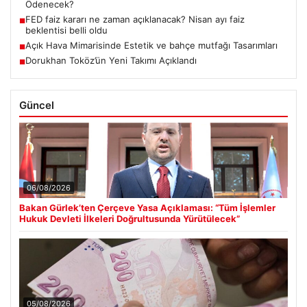
Ödenecek?
FED faiz kararı ne zaman açıklanacak? Nisan ayı faiz
■
beklentisi belli oldu
Açık Hava Mimarisinde Estetik ve bahçe mutfağı Tasarımları
■
Dorukhan Toköz’ün Yeni Takımı Açıklandı
■
Güncel
06/08/2026
Bakan Gürlek’ten Çerçeve Yasa Açıklaması: “Tüm İşlemler
Hukuk Devleti İlkeleri Doğrultusunda Yürütülecek”
05/08/2026