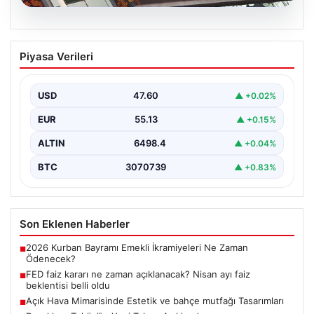
04.08.2026
FED faiz kararı ne zaman açıklanacak?
Piyasa Verileri
Nisan ayı faiz beklentisi belli oldu
USD
47.60
▲ +0.02%
EUR
55.13
▲ +0.15%
ALTIN
6498.4
▲ +0.04%
BTC
3070739
▲ +0.83%
Son Eklenen Haberler
2026 Kurban Bayramı Emekli İkramiyeleri Ne Zaman
■
Ödenecek?
FED faiz kararı ne zaman açıklanacak? Nisan ayı faiz
■
beklentisi belli oldu
Açık Hava Mimarisinde Estetik ve bahçe mutfağı Tasarımları
■