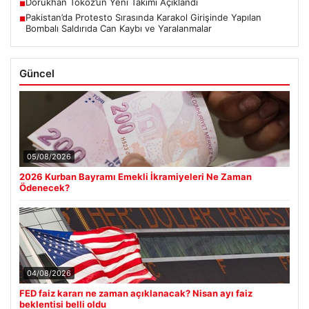
Dorukhan Toköz’ün Yeni Takımı Açıklandı
■
Pakistan’da Protesto Sırasında Karakol Girişinde Yapılan
■
Bombalı Saldırıda Can Kaybı ve Yaralanmalar
Güncel
05/08/2026
2026 Kurban Bayramı Emekli İkramiyeleri Ne Zaman
Ödenecek?
04/08/2026
FED faiz kararı ne zaman açıklanacak? Nisan ayı faiz
beklentisi belli oldu