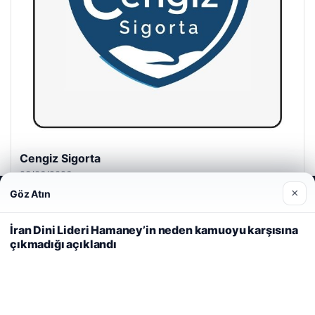
Cengiz Sigorta
23/06/2026
×
Göz Atın
Web sitemizi nasıl kullandığınızı daha iyi anlayabilmek,
deneyiminizi kişiselleştirmek ve geliştirmek amacıyla çerezler
kullanıyoruz.
Çerez Politikamız
İran Dini Lideri Hamaney’in neden kamuoyu karşısına
çıkmadığı açıklandı
Reddet
Kabul Et
© 2026 Cadde – Güncel Haberler
malta dil okulları
|
lemagrup.com.tr