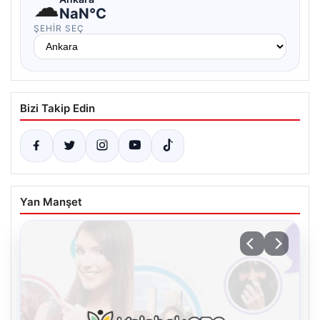
☁
NaN°C
ŞEHIR SEÇ
Bizi Takip Edin
Yan Manşet