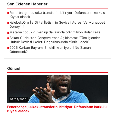
Son Eklenen Haberler
Fenerbahçe, Lukaku transferini bitiriyor! Defansların korkulu
■
rüyası olacak
Kelebek.Org İle Dijital İletişimin Seviyeli Adresi Ve Muhabbet
■
Deneyimi
Meta’ya çocuk güvenliği davasında 567 milyon dolar ceza
■
Bakan Gürlek’ten Çerçeve Yasa Açıklaması: “Tüm İşlemler
■
Hukuk Devleti İlkeleri Doğrultusunda Yürütülecek”
2026 Kurban Bayramı Emekli İkramiyeleri Ne Zaman
■
Ödenecek?
Güncel
08/08/2026
Fenerbahçe, Lukaku transferini bitiriyor! Defansların korkulu
rüyası olacak