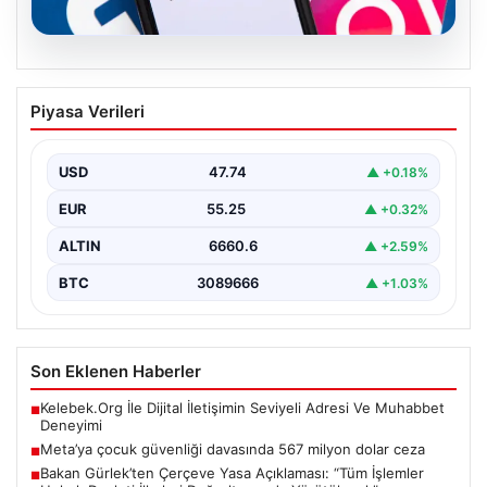
07.08.2026
Meta’ya çocuk güvenliği davasında 567
Piyasa Verileri
milyon dolar ceza
USD
47.74
▲ +0.18%
EUR
55.25
▲ +0.32%
ALTIN
6660.6
▲ +2.59%
BTC
3089666
▲ +1.03%
Son Eklenen Haberler
Kelebek.Org İle Dijital İletişimin Seviyeli Adresi Ve Muhabbet
■
Deneyimi
Meta’ya çocuk güvenliği davasında 567 milyon dolar ceza
■
Bakan Gürlek’ten Çerçeve Yasa Açıklaması: “Tüm İşlemler
■