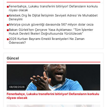
Fenerbahçe, Lukaku transferini bitiriyor! Defansların korkulu
■
rüyası olacak
Kelebek.Org İle Dijital İletişimin Seviyeli Adresi Ve Muhabbet
■
Deneyimi
Meta’ya çocuk güvenliği davasında 567 milyon dolar ceza
■
Bakan Gürlek’ten Çerçeve Yasa Açıklaması: “Tüm İşlemler
■
Hukuk Devleti İlkeleri Doğrultusunda Yürütülecek”
2026 Kurban Bayramı Emekli İkramiyeleri Ne Zaman
■
Ödenecek?
Güncel
08/08/2026
Fenerbahçe, Lukaku transferini bitiriyor! Defansların korkulu
rüyası olacak