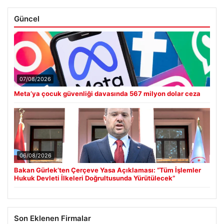
Güncel
07/08/2026
Meta’ya çocuk güvenliği davasında 567 milyon dolar ceza
06/08/2026
Bakan Gürlek’ten Çerçeve Yasa Açıklaması: “Tüm İşlemler
Hukuk Devleti İlkeleri Doğrultusunda Yürütülecek”
Son Eklenen Firmalar