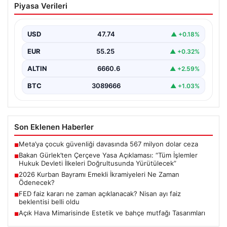
Piyasa Verileri
Açıklaması: “Tüm İşlemler Hukuk
Devleti İlkeleri Doğrultusunda
Yürütülecek”
USD
47.74
▲ +0.18%
Adalet Bakanı Akın Gürlek, terörle mücadelede yeni bir
EUR
55.25
▲ +0.32%
dönemi başlatacak çerçeve yasanın Meclis'te kabul…
ALTIN
6660.6
▲ +2.59%
BTC
3089666
▲ +1.03%
Son Eklenen Haberler
Meta’ya çocuk güvenliği davasında 567 milyon dolar ceza
■
Bakan Gürlek’ten Çerçeve Yasa Açıklaması: “Tüm İşlemler
■
Hukuk Devleti İlkeleri Doğrultusunda Yürütülecek”
2026 Kurban Bayramı Emekli İkramiyeleri Ne Zaman
■
Ödenecek?
FED faiz kararı ne zaman açıklanacak? Nisan ayı faiz
■
beklentisi belli oldu
Açık Hava Mimarisinde Estetik ve bahçe mutfağı Tasarımları
■