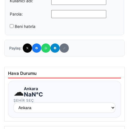
Kullanıcı adı:
Parola:
Beni hatırla
Paylaş:
Hava Durumu
☁
Ankara
NaN°C
ŞEHIR SEÇ