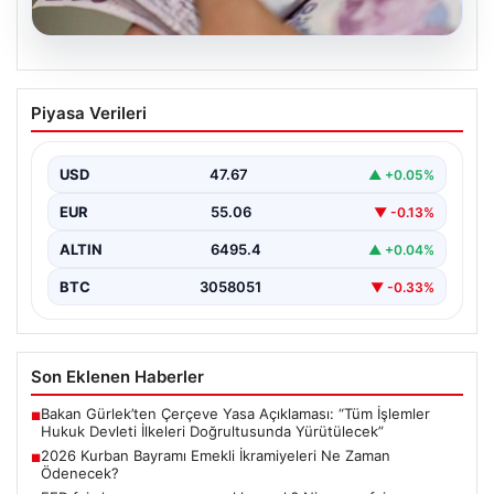
05.08.2026
2026 Kurban Bayramı Emekli
Piyasa Verileri
İkramiyeleri Ne Zaman Ödenecek?
Yaklaşan 2026 Kurban Bayramı nedeniyle, yaklaşık 17
milyon emekli vatandaşın gözü kulağı bayram
USD
47.67
▲ +0.05%
ikramiyesi…
EUR
55.06
▼ -0.13%
ALTIN
6495.4
▲ +0.04%
BTC
3058051
▼ -0.33%
Son Eklenen Haberler
Bakan Gürlek’ten Çerçeve Yasa Açıklaması: “Tüm İşlemler
■
Hukuk Devleti İlkeleri Doğrultusunda Yürütülecek”
2026 Kurban Bayramı Emekli İkramiyeleri Ne Zaman
■
Ödenecek?