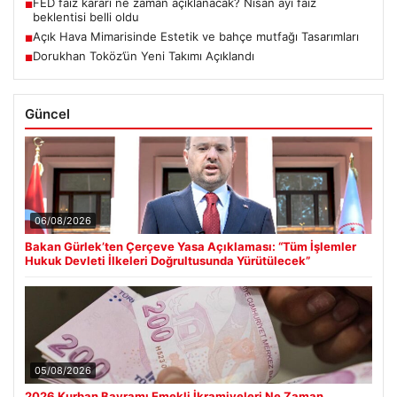
FED faiz kararı ne zaman açıklanacak? Nisan ayı faiz
■
beklentisi belli oldu
Açık Hava Mimarisinde Estetik ve bahçe mutfağı Tasarımları
■
Dorukhan Toköz’ün Yeni Takımı Açıklandı
■
Güncel
06/08/2026
Bakan Gürlek’ten Çerçeve Yasa Açıklaması: “Tüm İşlemler
Hukuk Devleti İlkeleri Doğrultusunda Yürütülecek”
05/08/2026
2026 Kurban Bayramı Emekli İkramiyeleri Ne Zaman