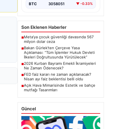
Meclis'te kabul…
BTC
3058051
▼ -0.33%
Son Eklenen Haberler
Meta’ya çocuk güvenliği davasında 567
■
milyon dolar ceza
Bakan Gürlek’ten Çerçeve Yasa
■
Açıklaması: “Tüm İşlemler Hukuk Devleti
İlkeleri Doğrultusunda Yürütülecek”
2026 Kurban Bayramı Emekli İkramiyeleri
■
Ne Zaman Ödenecek?
FED faiz kararı ne zaman açıklanacak?
■
Nisan ayı faiz beklentisi belli oldu
Açık Hava Mimarisinde Estetik ve bahçe
■
mutfağı Tasarımları
Güncel