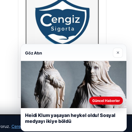
×
Göz Atın
Cengiz Sigorta
23/06/2026
Güncel Haberler
Heidi Klum yaşayan heykel oldu! Sosyal
medyayı ikiye böldü
ıyoruz.
Çerez Politikamız
Reddet
Kabul Et