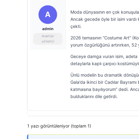
Moda dünyasının en çok konuşulan g
A
Ancak gecede öyle bir isim vardı 
çekti.
admin
Anahtar
2026 temasının “Costume Art” (Kos
yönetici
yorum özgürlüğünü artırırken, 52 
Geceye damga vuran isim, adeta y
detaylarla kaplı çarpıcı kostümüyl
Ünlü modelin bu dramatik dönüşüm
Gala’da ikinci bir Cadılar Bayram
katmasına bayılıyorum” dedi. Ancak
bulduklarını dile getirdi.
1 yazı görüntüleniyor (toplam 1)