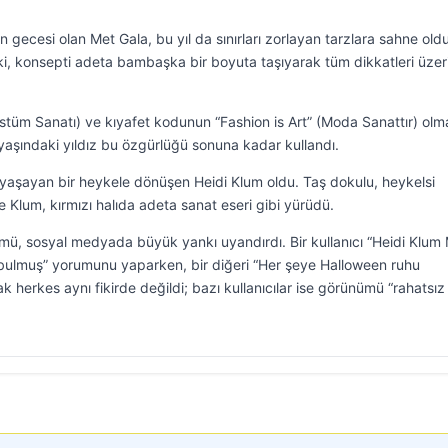
ecesi olan Met Gala, bu yıl da sınırları zorlayan tarzlara sahne oldu
ki, konsepti adeta bambaşka bir boyuta taşıyarak tüm dikkatleri üzer
tüm Sanatı) ve kıyafet kodunun “Fashion is Art” (Moda Sanattır) olma
yaşındaki yıldız bu özgürlüğü sonuna kadar kullandı.
aşayan bir heykele dönüşen Heidi Klum oldu. Taş dokulu, heykelsi
e Klum, kırmızı halıda adeta sanat eseri gibi yürüdü.
ü, sosyal medyada büyük yankı uyandırdı. Bir kullanıcı “Heidi Klum
ı bulmuş” yorumunu yaparken, bir diğeri “Her şeye Halloween ruhu
 herkes aynı fikirde değildi; bazı kullanıcılar ise görünümü “rahatsız 