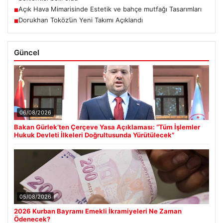
Açık Hava Mimarisinde Estetik ve bahçe mutfağı Tasarımları
■
Dorukhan Toköz’ün Yeni Takımı Açıklandı
■
Güncel
06/08/2026
Bakan Gürlek’ten Çerçeve Yasa Açıklaması: “Tüm İşlemler
Hukuk Devleti İlkeleri Doğrultusunda Yürütülecek”
05/08/2026
2026 Kurban Bayramı Emekli İkramiyeleri Ne Zaman
Ödenecek?