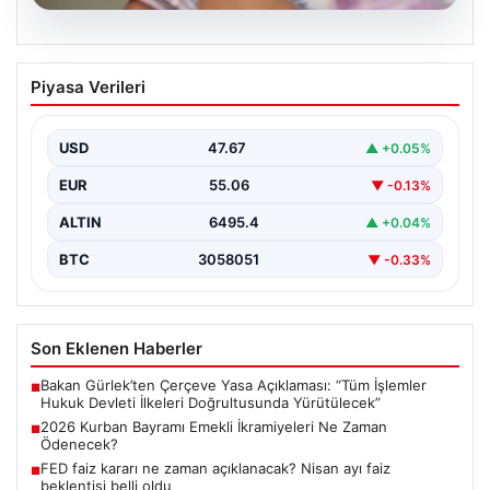
05.08.2026
2026 Kurban Bayramı Emekli
Piyasa Verileri
İkramiyeleri Ne Zaman Ödenecek?
Yaklaşan 2026 Kurban Bayramı nedeniyle, yaklaşık 17
milyon emekli vatandaşın gözü kulağı bayram
USD
47.67
▲ +0.05%
ikramiyesi…
EUR
55.06
▼ -0.13%
ALTIN
6495.4
▲ +0.04%
BTC
3058051
▼ -0.33%
Son Eklenen Haberler
Bakan Gürlek’ten Çerçeve Yasa Açıklaması: “Tüm İşlemler
■
Hukuk Devleti İlkeleri Doğrultusunda Yürütülecek”
2026 Kurban Bayramı Emekli İkramiyeleri Ne Zaman
■
Ödenecek?
FED faiz kararı ne zaman açıklanacak? Nisan ayı faiz
■
beklentisi belli oldu