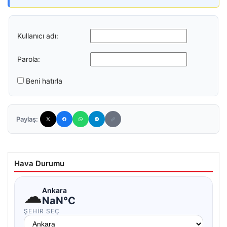
Kullanıcı adı:
Parola:
Beni hatırla
Paylaş:
Hava Durumu
☁
Ankara
NaN°C
ŞEHIR SEÇ