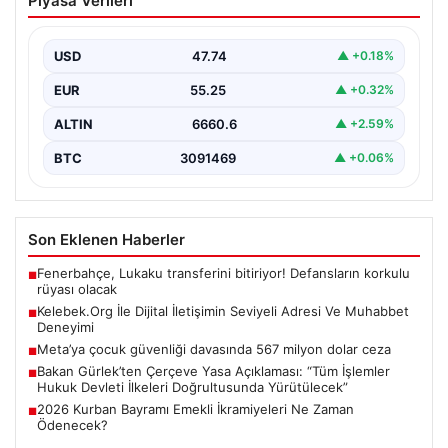
Piyasa Verileri
Adresi Ve Muhabbet Deneyimi
Dijital ortamında kullanıcıların seviyeli bir şekilde iletişim
kurması büyük bir hassasiyet ifade etmektedir.
USD
47.74
▲ +0.18%
Günümüzde…
EUR
55.25
▲ +0.32%
ALTIN
6660.6
▲ +2.59%
BTC
3091469
▲ +0.06%
Son Eklenen Haberler
Fenerbahçe, Lukaku transferini bitiriyor! Defansların korkulu
■
rüyası olacak
Kelebek.Org İle Dijital İletişimin Seviyeli Adresi Ve Muhabbet
■
Deneyimi
Meta’ya çocuk güvenliği davasında 567 milyon dolar ceza
■
Bakan Gürlek’ten Çerçeve Yasa Açıklaması: “Tüm İşlemler
■
Hukuk Devleti İlkeleri Doğrultusunda Yürütülecek”
2026 Kurban Bayramı Emekli İkramiyeleri Ne Zaman
■
Ödenecek?