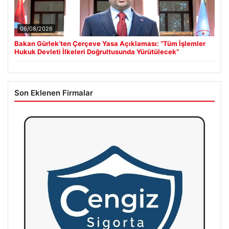
06/08/2026
Bakan Gürlek’ten Çerçeve Yasa Açıklaması: “Tüm İşlemler
Hukuk Devleti İlkeleri Doğrultusunda Yürütülecek”
Son Eklenen Firmalar