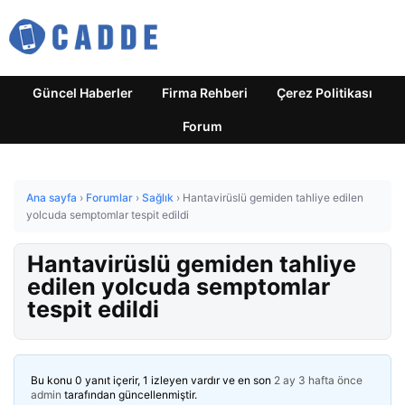
Güncel Haberler
Firma Rehberi
Çerez Politikası
Forum
Ana sayfa
›
Forumlar
›
Sağlık
›
Hantavirüslü gemiden tahliye edilen
yolcuda semptomlar tespit edildi
Hantavirüslü gemiden tahliye
edilen yolcuda semptomlar
tespit edildi
Bu konu 0 yanıt içerir, 1 izleyen vardır ve en son
2 ay 3 hafta önce
admin
tarafından güncellenmiştir.