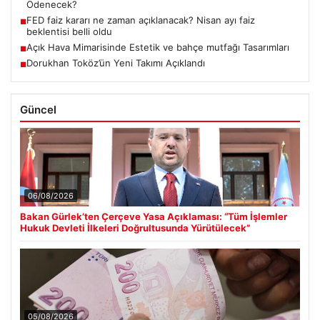
Ödenecek?
FED faiz kararı ne zaman açıklanacak? Nisan ayı faiz
■
beklentisi belli oldu
Açık Hava Mimarisinde Estetik ve bahçe mutfağı Tasarımları
■
Dorukhan Toköz’ün Yeni Takımı Açıklandı
■
Güncel
06/08/2026
Bakan Gürlek’ten Çerçeve Yasa Açıklaması: “Tüm İşlemler
Hukuk Devleti İlkeleri Doğrultusunda Yürütülecek”
05/08/2026