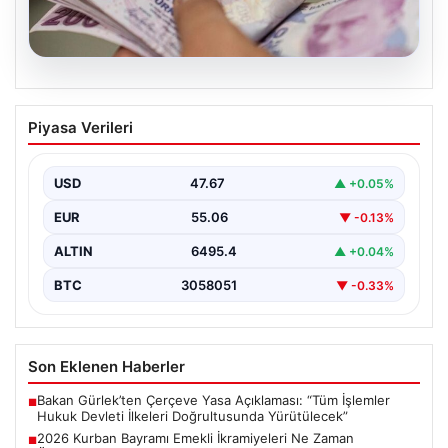
05.08.2026
2026 Kurban Bayramı Emekli
Piyasa Verileri
İkramiyeleri Ne Zaman Ödenecek?
Yaklaşan 2026 Kurban Bayramı nedeniyle, yaklaşık 17
milyon emekli vatandaşın gözü kulağı bayram
USD
47.67
▲ +0.05%
ikramiyesi…
EUR
55.06
▼ -0.13%
ALTIN
6495.4
▲ +0.04%
BTC
3058051
▼ -0.33%
Son Eklenen Haberler
Bakan Gürlek’ten Çerçeve Yasa Açıklaması: “Tüm İşlemler
■
Hukuk Devleti İlkeleri Doğrultusunda Yürütülecek”
2026 Kurban Bayramı Emekli İkramiyeleri Ne Zaman
■