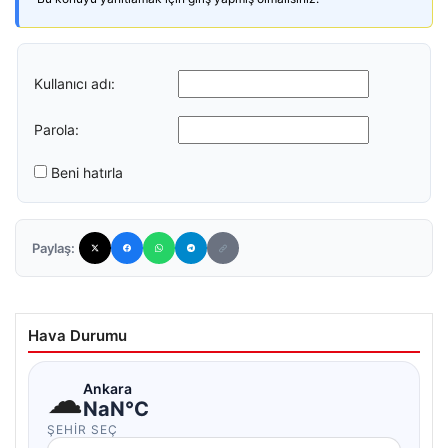
Kullanıcı adı:
Parola:
Beni hatırla
Paylaş:
Hava Durumu
☁
Ankara
NaN°C
ŞEHIR SEÇ