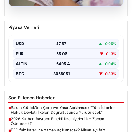
05.08.2026
2026 Kurban Bayramı Emekli
Piyasa Verileri
İkramiyeleri Ne Zaman Ödenecek?
Yaklaşan 2026 Kurban Bayramı nedeniyle, yaklaşık 17
milyon emekli vatandaşın gözü kulağı bayram
USD
47.67
▲ +0.05%
ikramiyesi…
EUR
55.06
▼ -0.13%
ALTIN
6495.4
▲ +0.04%
BTC
3058051
▼ -0.33%
Son Eklenen Haberler
Bakan Gürlek’ten Çerçeve Yasa Açıklaması: “Tüm İşlemler
■
Hukuk Devleti İlkeleri Doğrultusunda Yürütülecek”
2026 Kurban Bayramı Emekli İkramiyeleri Ne Zaman
■
Ödenecek?
FED faiz kararı ne zaman açıklanacak? Nisan ayı faiz
■