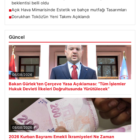
beklentisi belli oldu
Açık Hava Mimarisinde Estetik ve bahçe mutfağı Tasarımları
■
Dorukhan Toköz’ün Yeni Takımı Açıklandı
■
Güncel
06/08/2026
Bakan Gürlek’ten Çerçeve Yasa Açıklaması: “Tüm İşlemler
Hukuk Devleti İlkeleri Doğrultusunda Yürütülecek”
05/08/2026
2026 Kurban Bayramı Emekli İkramiyeleri Ne Zaman