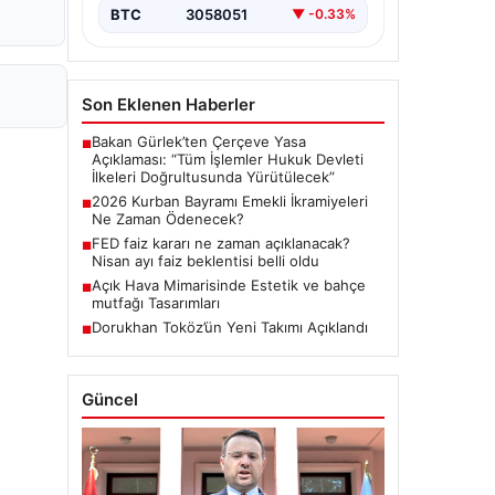
BTC
3058051
▼ -0.33%
Son Eklenen Haberler
Bakan Gürlek’ten Çerçeve Yasa
■
Açıklaması: “Tüm İşlemler Hukuk Devleti
İlkeleri Doğrultusunda Yürütülecek”
2026 Kurban Bayramı Emekli İkramiyeleri
■
Ne Zaman Ödenecek?
FED faiz kararı ne zaman açıklanacak?
■
Nisan ayı faiz beklentisi belli oldu
Açık Hava Mimarisinde Estetik ve bahçe
■
mutfağı Tasarımları
Dorukhan Toköz’ün Yeni Takımı Açıklandı
■
Güncel