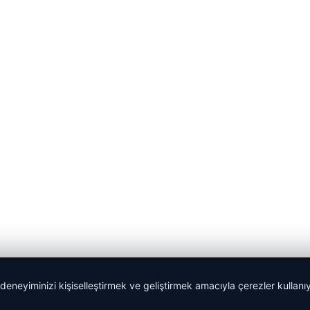
 deneyiminizi kişiselleştirmek ve geliştirmek amacıyla çerezler kullan
malta dil okulları
|
lemagrup.com.tr