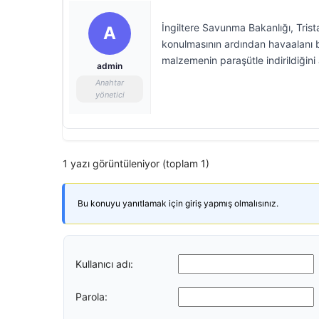
İngiltere Savunma Bakanlığı, Tris
A
konulmasının ardından havaalanı b
malzemenin paraşütle indirildiğini 
admin
Anahtar
yönetici
1 yazı görüntüleniyor (toplam 1)
Bu konuyu yanıtlamak için giriş yapmış olmalısınız.
Kullanıcı adı:
Parola: