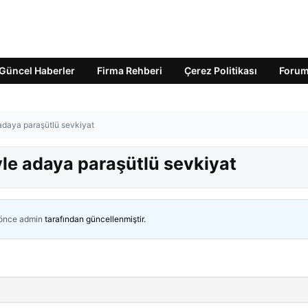
Güncel Haberler
Firma Rehberi
Çerez Politikası
Foru
adaya paraşütlü sevkiyat
le adaya paraşütlü sevkiyat
 önce
admin
tarafından güncellenmiştir.