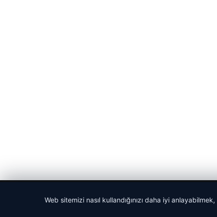
© 2026 Cadde – Güncel Haberler
Web sitemizi nasıl kullandığınızı daha iyi anlayabilmek,