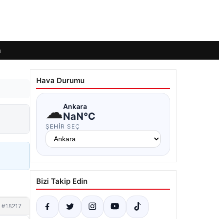
m
Hava Durumu
☁
Ankara
NaN°C
ŞEHIR SEÇ
Bizi Takip Edin
#18217