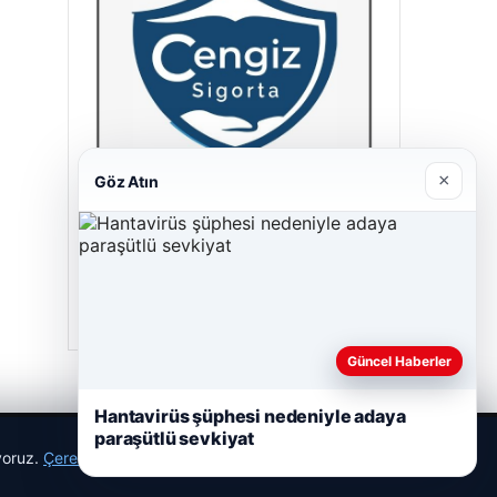
×
Göz Atın
Cengiz Sigorta
23/06/2026
Güncel Haberler
Hantavirüs şüphesi nedeniyle adaya
paraşütlü sevkiyat
ıyoruz.
Çerez Politikamız
Reddet
Kabul Et