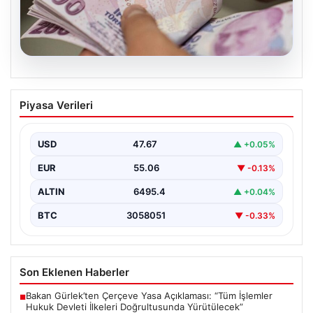
05.08.2026
2026 Kurban Bayramı Emekli
Piyasa Verileri
İkramiyeleri Ne Zaman Ödenecek?
Yaklaşan 2026 Kurban Bayramı nedeniyle, yaklaşık 17
milyon emekli vatandaşın gözü kulağı bayram
USD
47.67
▲ +0.05%
ikramiyesi…
EUR
55.06
▼ -0.13%
ALTIN
6495.4
▲ +0.04%
BTC
3058051
▼ -0.33%
Son Eklenen Haberler
Bakan Gürlek’ten Çerçeve Yasa Açıklaması: “Tüm İşlemler
■
Hukuk Devleti İlkeleri Doğrultusunda Yürütülecek”