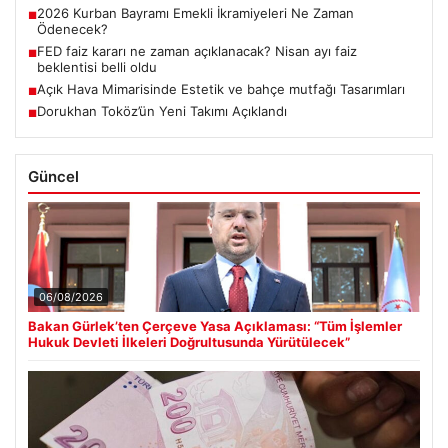
2026 Kurban Bayramı Emekli İkramiyeleri Ne Zaman
■
Ödenecek?
FED faiz kararı ne zaman açıklanacak? Nisan ayı faiz
■
beklentisi belli oldu
Açık Hava Mimarisinde Estetik ve bahçe mutfağı Tasarımları
■
Dorukhan Toköz’ün Yeni Takımı Açıklandı
■
Güncel
06/08/2026
Bakan Gürlek’ten Çerçeve Yasa Açıklaması: “Tüm İşlemler
Hukuk Devleti İlkeleri Doğrultusunda Yürütülecek”