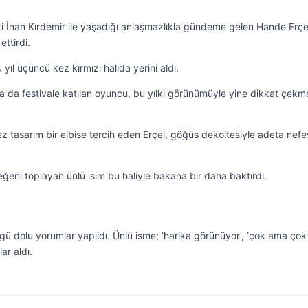
tilisti İnan Kırdemir ile yaşadığı anlaşmazlıkla gündeme gelen Hande Erç
ttirdi.
 yıl üçüncü kez kırmızı halıda yerini aldı.
 da festivale katılan oyuncu, bu yılki görünümüyle yine dikkat çekm
z tasarım bir elbise tercih eden Erçel, göğüs dekoltesiyle adeta nefe
beğeni toplayan ünlü isim bu haliyle bakana bir daha baktırdı.
 dolu yorumlar yapıldı. Ünlü isme; ‘harika görünüyor’, ‘çok ama çok i
ar aldı.