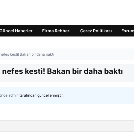
Güncel Haberler
Firma Rehberi
Çerez Politikası
Foru
efes kesti! Bakan bir daha baktı
nefes kesti! Bakan bir daha baktı
 önce
admin
tarafından güncellenmiştir.