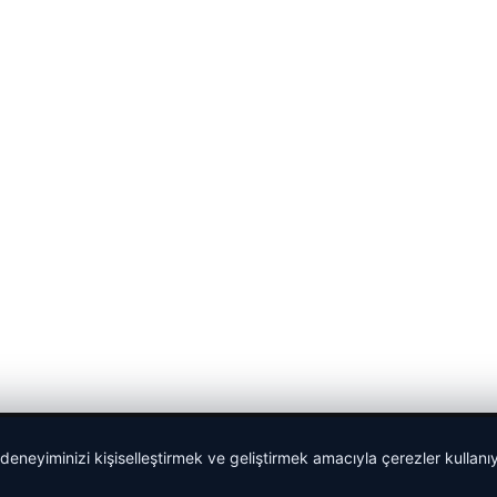
 deneyiminizi kişiselleştirmek ve geliştirmek amacıyla çerezler kullan
malta dil okulları
|
lemagrup.com.tr