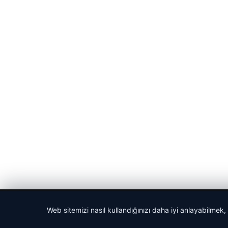
© 2026 Cadde – Güncel Haberler
Web sitemizi nasıl kullandığınızı daha iyi anlayabilmek,