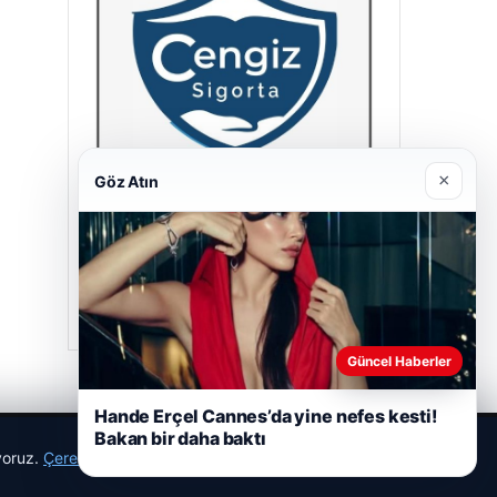
×
Göz Atın
Cengiz Sigorta
23/06/2026
Güncel Haberler
Hande Erçel Cannes’da yine nefes kesti!
Bakan bir daha baktı
ıyoruz.
Çerez Politikamız
Reddet
Kabul Et