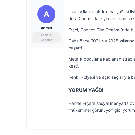
Uzun yıllardır birlikte çalıştığı s
A
defa Cannes tarzıyla adından söz e
admin
Erçel, Cannes Film Festivali’nde bu
Anahtar
yönetici
Daha önce 2024 ve 2025 yıllarında
başardı.
Metalik dokularla kaplanan straple
kesti.
Renkli kolyesi ve açık saçlarıyla 
YORUM YAĞDI
Hande Erçel’e sosyal medyada övgü
‘mükemmel görünüyor’ gibi yoruml