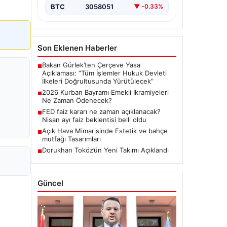
BTC
3058051
▼ -0.33%
Son Eklenen Haberler
Bakan Gürlek’ten Çerçeve Yasa
■
Açıklaması: “Tüm İşlemler Hukuk Devleti
İlkeleri Doğrultusunda Yürütülecek”
2026 Kurban Bayramı Emekli İkramiyeleri
■
Ne Zaman Ödenecek?
FED faiz kararı ne zaman açıklanacak?
■
Nisan ayı faiz beklentisi belli oldu
Açık Hava Mimarisinde Estetik ve bahçe
■
mutfağı Tasarımları
Dorukhan Toköz’ün Yeni Takımı Açıklandı
■
Güncel