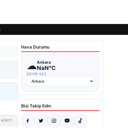
m
Hava Durumu
☁
Ankara
NaN°C
ŞEHIR SEÇ
Bizi Takip Edin
#19171