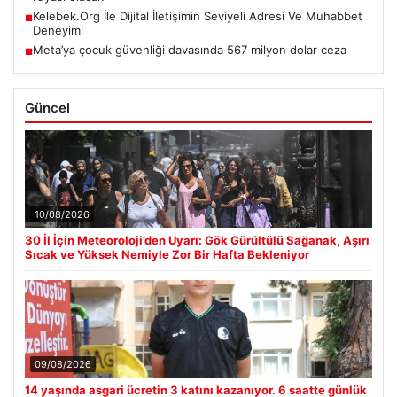
Kelebek.Org İle Dijital İletişimin Seviyeli Adresi Ve Muhabbet
■
Deneyimi
Meta’ya çocuk güvenliği davasında 567 milyon dolar ceza
■
Güncel
10/08/2026
30 İl İçin Meteoroloji’den Uyarı: Gök Gürültülü Sağanak, Aşırı
Sıcak ve Yüksek Nemiyle Zor Bir Hafta Bekleniyor
09/08/2026
14 yaşında asgari ücretin 3 katını kazanıyor. 6 saatte günlük