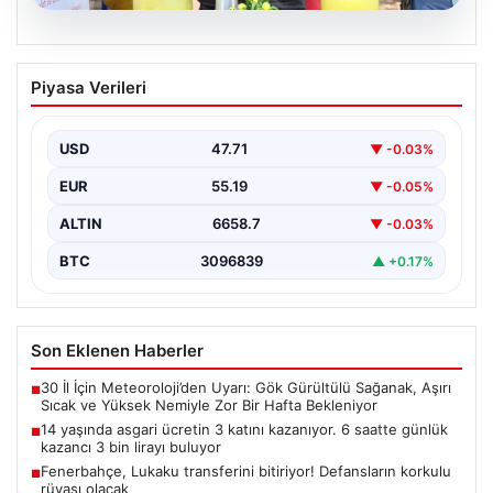
09.08.2026
14 yaşında asgari ücretin 3 katını
Piyasa Verileri
kazanıyor. 6 saatte günlük kazancı 3 bin
lirayı buluyor
USD
47.71
▼ -0.03%
EUR
55.19
▼ -0.05%
ALTIN
6658.7
▼ -0.03%
BTC
3096839
▲ +0.17%
Son Eklenen Haberler
30 İl İçin Meteoroloji’den Uyarı: Gök Gürültülü Sağanak, Aşırı
■
Sıcak ve Yüksek Nemiyle Zor Bir Hafta Bekleniyor
14 yaşında asgari ücretin 3 katını kazanıyor. 6 saatte günlük
■
kazancı 3 bin lirayı buluyor
Fenerbahçe, Lukaku transferini bitiriyor! Defansların korkulu
■
rüyası olacak