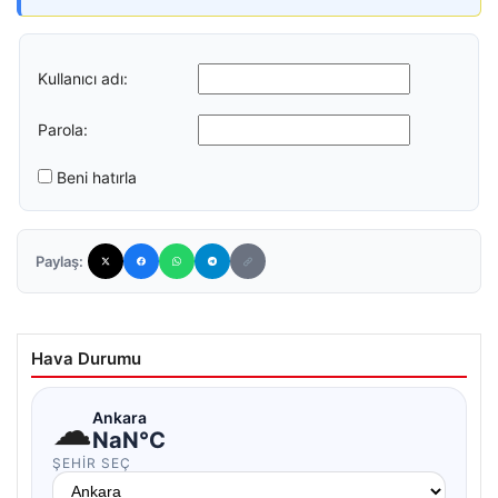
Kullanıcı adı:
Parola:
Beni hatırla
Paylaş:
Hava Durumu
☁
Ankara
NaN°C
ŞEHIR SEÇ