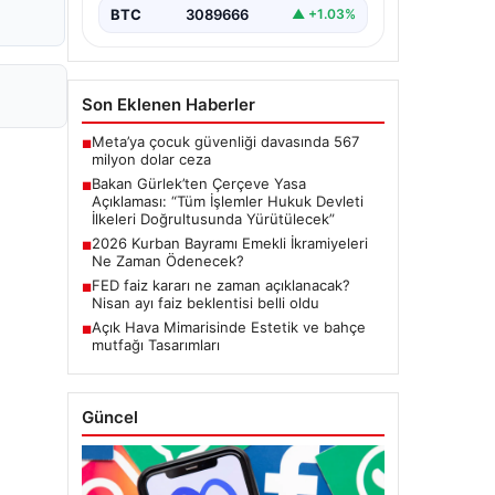
Meclis'te kabul…
BTC
3089666
▲ +1.03%
Son Eklenen Haberler
Meta’ya çocuk güvenliği davasında 567
■
milyon dolar ceza
Bakan Gürlek’ten Çerçeve Yasa
■
Açıklaması: “Tüm İşlemler Hukuk Devleti
İlkeleri Doğrultusunda Yürütülecek”
2026 Kurban Bayramı Emekli İkramiyeleri
■
Ne Zaman Ödenecek?
FED faiz kararı ne zaman açıklanacak?
■
Nisan ayı faiz beklentisi belli oldu
Açık Hava Mimarisinde Estetik ve bahçe
■
mutfağı Tasarımları
Güncel