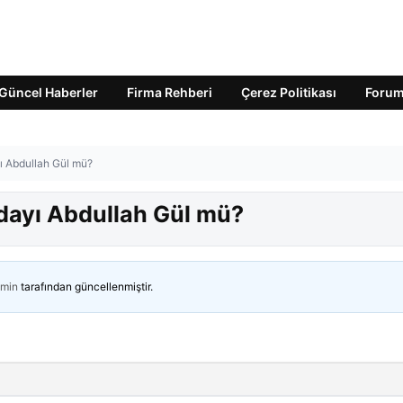
Güncel Haberler
Firma Rehberi
Çerez Politikası
Foru
ı Abdullah Gül mü?
dayı Abdullah Gül mü?
min
tarafından güncellenmiştir.