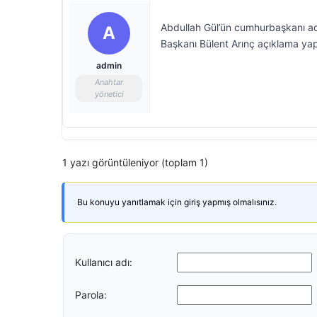
Abdullah Gül’ün cumhurbaşkanı ada
A
Başkanı Bülent Arınç açıklama yap
admin
Anahtar
yönetici
1 yazı görüntüleniyor (toplam 1)
Bu konuyu yanıtlamak için giriş yapmış olmalısınız.
Kullanıcı adı:
Parola: