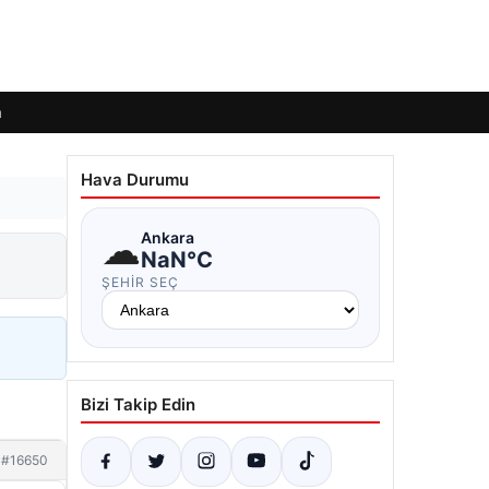
m
Hava Durumu
☁
Ankara
NaN°C
ŞEHIR SEÇ
Bizi Takip Edin
#16650