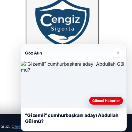
×
Göz Atın
Cengiz Sigorta
23/06/2026
Güncel Haberler
“Gizemli” cumhurbaşkanı adayı Abdullah
Gül mü?
ıyoruz.
Çerez Politikamız
Reddet
Kabul Et