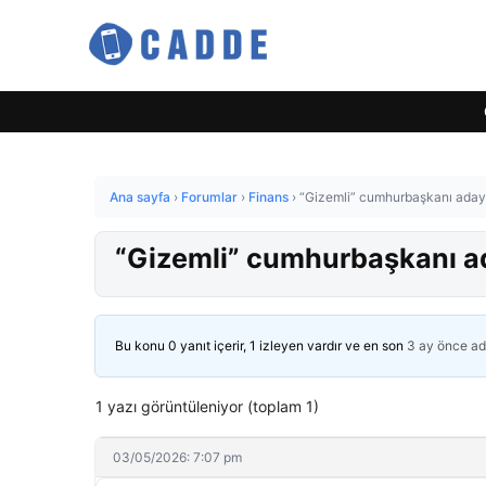
Ana sayfa
›
Forumlar
›
Finans
›
“Gizemli” cumhurbaşkanı aday
“Gizemli” cumhurbaşkanı a
Bu konu 0 yanıt içerir, 1 izleyen vardır ve en son
3 ay önce
ad
1 yazı görüntüleniyor (toplam 1)
03/05/2026: 7:07 pm