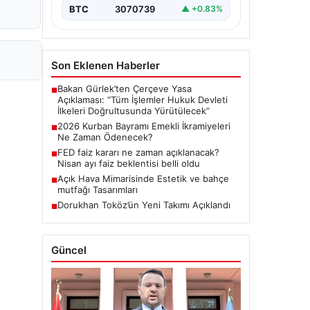
BTC
3070739
▲ +0.83%
Son Eklenen Haberler
Bakan Gürlek’ten Çerçeve Yasa
■
Açıklaması: “Tüm İşlemler Hukuk Devleti
İlkeleri Doğrultusunda Yürütülecek”
2026 Kurban Bayramı Emekli İkramiyeleri
■
Ne Zaman Ödenecek?
FED faiz kararı ne zaman açıklanacak?
■
Nisan ayı faiz beklentisi belli oldu
Açık Hava Mimarisinde Estetik ve bahçe
■
mutfağı Tasarımları
Dorukhan Toköz’ün Yeni Takımı Açıklandı
■
Güncel