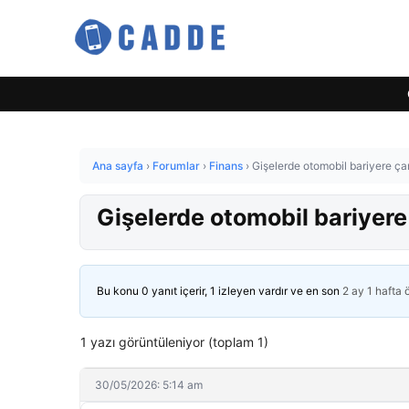
Ana sayfa
›
Forumlar
›
Finans
›
Gişelerde otomobil bariyere çarp
Gişelerde otomobil bariyere ç
Bu konu 0 yanıt içerir, 1 izleyen vardır ve en son
2 ay 1 hafta
1 yazı görüntüleniyor (toplam 1)
30/05/2026: 5:14 am