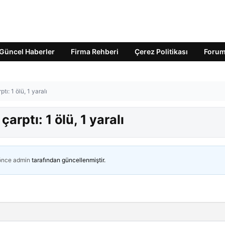
Güncel Haberler
Firma Rehberi
Çerez Politikası
Foru
tı: 1 ölü, 1 yaralı
arptı: 1 ölü, 1 yaralı
 önce
admin
tarafından güncellenmiştir.