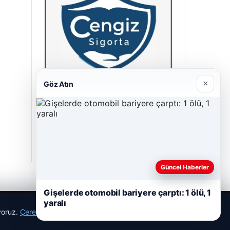
×
Göz Atın
Cengiz Sigorta
23/06/2026
Güncel Haberler
Gişelerde otomobil bariyere çarptı: 1 ölü, 1
yaralı
ıyoruz.
Çerez Politikamız
Reddet
Kabul Et