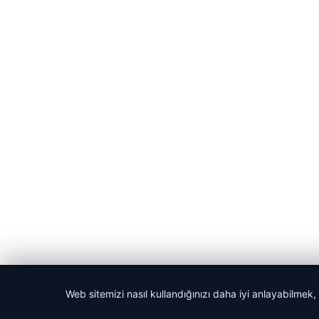
© 2026 Cadde – Güncel Haberler
Web sitemizi nasıl kullandığınızı daha iyi anlayabilmek,