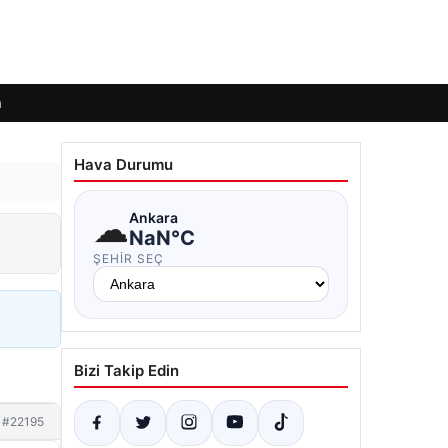
m
Hava Durumu
☁
Ankara
NaN°C
ŞEHIR SEÇ
Bizi Takip Edin
#22195