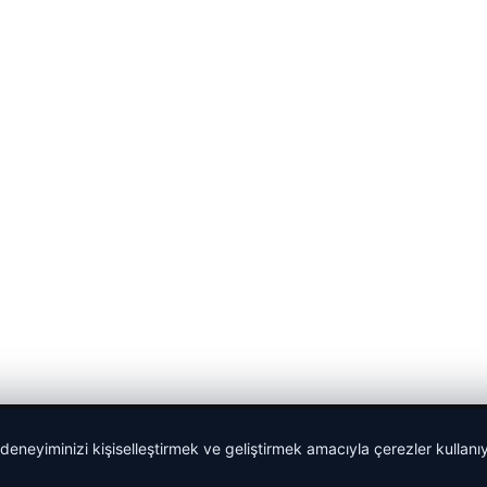
 deneyiminizi kişiselleştirmek ve geliştirmek amacıyla çerezler kullan
malta dil okulları
|
lemagrup.com.tr