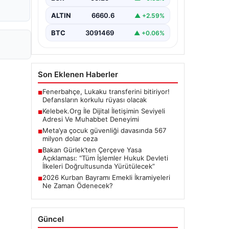
Günümüzde…
ALTIN
6660.6
▲ +2.59%
BTC
3091469
▲ +0.06%
Son Eklenen Haberler
Fenerbahçe, Lukaku transferini bitiriyor!
■
Defansların korkulu rüyası olacak
Kelebek.Org İle Dijital İletişimin Seviyeli
■
Adresi Ve Muhabbet Deneyimi
Meta’ya çocuk güvenliği davasında 567
■
milyon dolar ceza
Bakan Gürlek’ten Çerçeve Yasa
■
Açıklaması: “Tüm İşlemler Hukuk Devleti
İlkeleri Doğrultusunda Yürütülecek”
2026 Kurban Bayramı Emekli İkramiyeleri
■
Ne Zaman Ödenecek?
Güncel