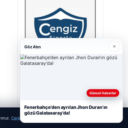
×
Göz Atın
Cengiz Sigorta
23/06/2026
Güncel Haberler
Fenerbahçe’den ayrılan Jhon Duran’ın
gözü Galatasaray’da!
ıyoruz.
Çerez Politikamız
Reddet
Kabul Et