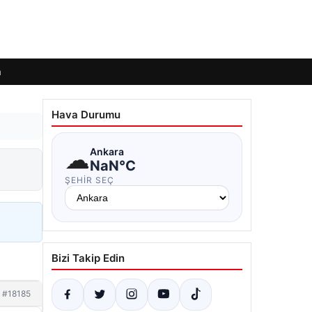
m
Hava Durumu
☁
Ankara
NaN°C
ŞEHIR SEÇ
Bizi Takip Edin
#18185