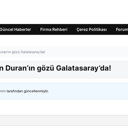
Güncel Haberler
Firma Rehberi
Çerez Politikası
Foru
uran’ın gözü Galatasaray’da!
n Duran’ın gözü Galatasaray’da!
min
tarafından güncellenmiştir.