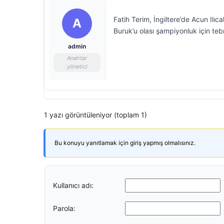
Fatih Terim, İngiltere’de Acun Ilıc
A
Buruk’u olası şampiyonluk için teb
admin
Anahtar
yönetici
1 yazı görüntüleniyor (toplam 1)
Bu konuyu yanıtlamak için giriş yapmış olmalısınız.
Kullanıcı adı:
Parola: