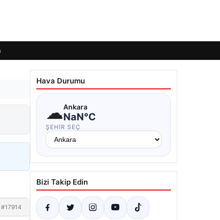
m
Hava Durumu
☁
Ankara
NaN°C
ŞEHIR SEÇ
Bizi Takip Edin
#17914