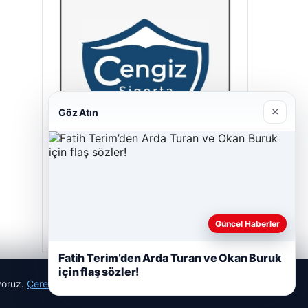
×
Göz Atın
Cengiz Sigorta
23/06/2026
Güncel Haberler
Fatih Terim’den Arda Turan ve Okan Buruk
için flaş sözler!
ıyoruz.
Çerez Politikamız
Reddet
Kabul Et