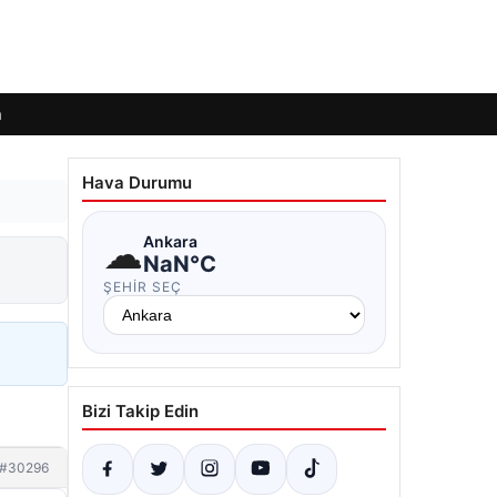
m
Hava Durumu
☁
Ankara
NaN°C
ŞEHIR SEÇ
Bizi Takip Edin
#30296