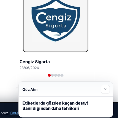
Cengiz Sigorta
23/06/2026
×
Göz Atın
Etiketlerde gözden kaçan detay!
Sanıldığından daha tehlikeli
ıyoruz.
Çerez Politikamız
Reddet
Kabul Et