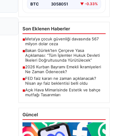
Meclis'te kabul…
BTC
3058051
▼ -0.33%
Son Eklenen Haberler
Meta’ya çocuk güvenliği davasında 567
■
milyon dolar ceza
Bakan Gürlek’ten Çerçeve Yasa
■
Açıklaması: “Tüm İşlemler Hukuk Devleti
İlkeleri Doğrultusunda Yürütülecek”
2026 Kurban Bayramı Emekli İkramiyeleri
■
Ne Zaman Ödenecek?
FED faiz kararı ne zaman açıklanacak?
■
Nisan ayı faiz beklentisi belli oldu
Açık Hava Mimarisinde Estetik ve bahçe
■
mutfağı Tasarımları
Güncel