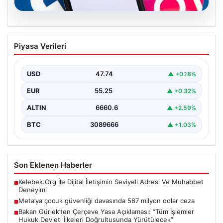
07.08.2026
Meta’ya çocuk güvenliği davasında 567
Piyasa Verileri
milyon dolar ceza
USD
47.74
▲ +0.18%
EUR
55.25
▲ +0.32%
ALTIN
6660.6
▲ +2.59%
BTC
3089666
▲ +1.03%
Son Eklenen Haberler
Kelebek.Org İle Dijital İletişimin Seviyeli Adresi Ve Muhabbet
■
Deneyimi
Meta’ya çocuk güvenliği davasında 567 milyon dolar ceza
■
Bakan Gürlek’ten Çerçeve Yasa Açıklaması: “Tüm İşlemler
■
Hukuk Devleti İlkeleri Doğrultusunda Yürütülecek”