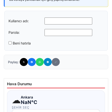
Kullanıcı adı:
Parola:
Beni hatırla
Paylaş:
Hava Durumu
☁
Ankara
NaN°C
ŞEHIR SEÇ