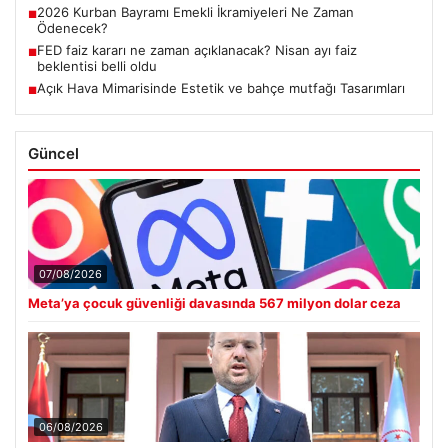
2026 Kurban Bayramı Emekli İkramiyeleri Ne Zaman
■
Ödenecek?
FED faiz kararı ne zaman açıklanacak? Nisan ayı faiz
■
beklentisi belli oldu
Açık Hava Mimarisinde Estetik ve bahçe mutfağı Tasarımları
■
Güncel
07/08/2026
Meta’ya çocuk güvenliği davasında 567 milyon dolar ceza
06/08/2026