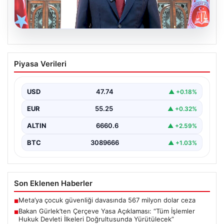
06.08.2026
Bakan Gürlek’ten Çerçeve Yasa
Piyasa Verileri
Açıklaması: “Tüm İşlemler Hukuk
Devleti İlkeleri Doğrultusunda
Yürütülecek”
USD
47.74
▲ +0.18%
Adalet Bakanı Akın Gürlek, terörle mücadelede yeni bir
EUR
55.25
▲ +0.32%
dönemi başlatacak çerçeve yasanın Meclis'te kabul…
ALTIN
6660.6
▲ +2.59%
BTC
3089666
▲ +1.03%
Son Eklenen Haberler
Meta’ya çocuk güvenliği davasında 567 milyon dolar ceza
■
Bakan Gürlek’ten Çerçeve Yasa Açıklaması: “Tüm İşlemler
■
Hukuk Devleti İlkeleri Doğrultusunda Yürütülecek”