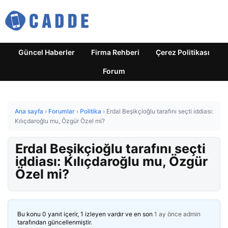
Güncel Haberler
Firma Rehberi
Çerez Politikası
Forum
Ana sayfa
›
Forumlar
›
Politika
›
Erdal Beşikçioğlu tarafını seçti iddiası:
Kılıçdaroğlu mu, Özgür Özel mi?
Erdal Beşikçioğlu tarafını seçti
iddiası: Kılıçdaroğlu mu, Özgür
Özel mi?
Bu konu 0 yanıt içerir, 1 izleyen vardır ve en son
1 ay önce
admin
tarafından güncellenmiştir.