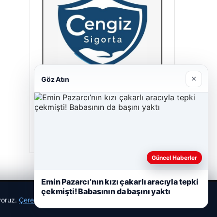
×
Göz Atın
Cengiz Sigorta
23/06/2026
Güncel Haberler
Emin Pazarcı’nın kızı çakarlı aracıyla tepki
çekmişti! Babasının da başını yaktı
ıyoruz.
Çerez Politikamız
Reddet
Kabul Et