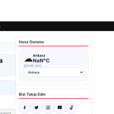
m
Hava Durumu
☁
Ankara
a
NaN°C
ŞEHIR SEÇ
Bizi Takip Edin
#18505