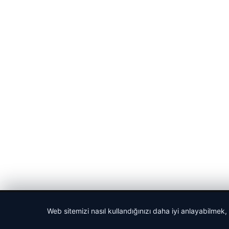
© 2026 Cadde – Güncel Haberler
Web sitemizi nasıl kullandığınızı daha iyi anlayabilmek,