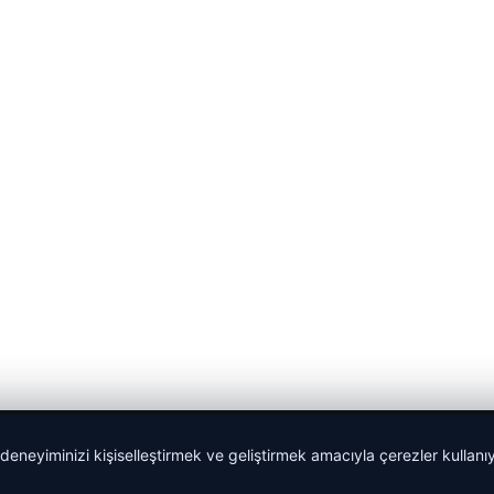
 deneyiminizi kişiselleştirmek ve geliştirmek amacıyla çerezler kullan
malta dil okulları
|
lemagrup.com.tr