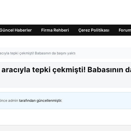
Güncel Haberler
Firma Rehberi
Çerez Politikası
Foru
acıyla tepki çekmişti! Babasının da başını yaktı
ı aracıyla tepki çekmişti! Babasının d
 önce
admin
tarafından güncellenmiştir.