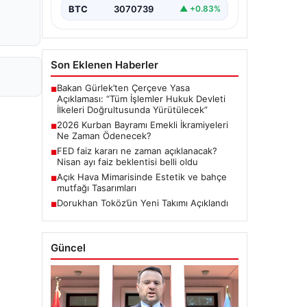
BTC
3070739
▲ +0.83%
Son Eklenen Haberler
Bakan Gürlek’ten Çerçeve Yasa
■
Açıklaması: “Tüm İşlemler Hukuk Devleti
İlkeleri Doğrultusunda Yürütülecek”
2026 Kurban Bayramı Emekli İkramiyeleri
■
Ne Zaman Ödenecek?
FED faiz kararı ne zaman açıklanacak?
■
Nisan ayı faiz beklentisi belli oldu
Açık Hava Mimarisinde Estetik ve bahçe
■
mutfağı Tasarımları
Dorukhan Toköz’ün Yeni Takımı Açıklandı
■
Güncel