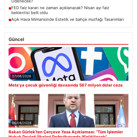
Ödenecek?
FED faiz kararı ne zaman açıklanacak? Nisan ayı faiz
■
beklentisi belli oldu
Açık Hava Mimarisinde Estetik ve bahçe mutfağı Tasarımları
■
Güncel
07/08/2026
Meta’ya çocuk güvenliği davasında 567 milyon dolar ceza
06/08/2026
Bakan Gürlek’ten Çerçeve Yasa Açıklaması: “Tüm İşlemler
Hukuk Devleti İlkeleri Doğrultusunda Yürütülecek”