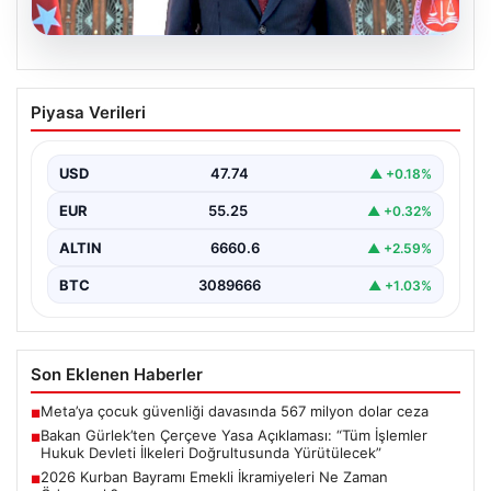
06.08.2026
Bakan Gürlek’ten Çerçeve Yasa
Piyasa Verileri
Açıklaması: “Tüm İşlemler Hukuk
Devleti İlkeleri Doğrultusunda
Yürütülecek”
USD
47.74
▲ +0.18%
Adalet Bakanı Akın Gürlek, terörle mücadelede yeni bir
EUR
55.25
▲ +0.32%
dönemi başlatacak çerçeve yasanın Meclis'te kabul…
ALTIN
6660.6
▲ +2.59%
BTC
3089666
▲ +1.03%
Son Eklenen Haberler
Meta’ya çocuk güvenliği davasında 567 milyon dolar ceza
■
Bakan Gürlek’ten Çerçeve Yasa Açıklaması: “Tüm İşlemler
■
Hukuk Devleti İlkeleri Doğrultusunda Yürütülecek”
2026 Kurban Bayramı Emekli İkramiyeleri Ne Zaman
■