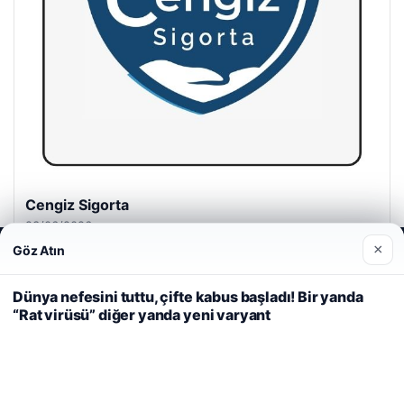
Cengiz Sigorta
23/06/2026
×
Göz Atın
Web sitemizi nasıl kullandığınızı daha iyi anlayabilmek,
deneyiminizi kişiselleştirmek ve geliştirmek amacıyla çerezler
kullanıyoruz.
Çerez Politikamız
Dünya nefesini tuttu, çifte kabus başladı! Bir yanda
“Rat virüsü” diğer yanda yeni varyant
Reddet
Kabul Et
© 2026 Cadde – Güncel Haberler
i
malta dil okulları
|
lemagrup.com.tr