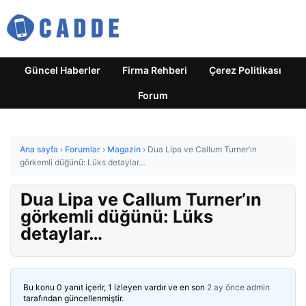
Güncel Haberler
Firma Rehberi
Çerez Politikası
Forum
Ana sayfa
›
Forumlar
›
Magazin
›
Dua Lipa ve Callum Turner’ın
görkemli düğünü: Lüks detaylar…
Dua Lipa ve Callum Turner’ın
görkemli düğünü: Lüks
detaylar…
Bu konu 0 yanıt içerir, 1 izleyen vardır ve en son
2 ay önce
admin
tarafından güncellenmiştir.