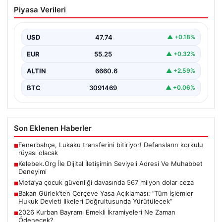
Kelebek.Org İle Dijital İletişimin Seviyeli
Piyasa Verileri
Adresi Ve Muhabbet Deneyimi
Dijital ortamında kullanıcıların seviyeli bir şekilde iletişim
kurması büyük bir hassasiyet ifade etmektedir.
USD
47.74
▲ +0.18%
Günümüzde…
EUR
55.25
▲ +0.32%
ALTIN
6660.6
▲ +2.59%
BTC
3091469
▲ +0.06%
Son Eklenen Haberler
Fenerbahçe, Lukaku transferini bitiriyor! Defansların korkulu
■
rüyası olacak
Kelebek.Org İle Dijital İletişimin Seviyeli Adresi Ve Muhabbet
■
Deneyimi
Meta’ya çocuk güvenliği davasında 567 milyon dolar ceza
■
Bakan Gürlek’ten Çerçeve Yasa Açıklaması: “Tüm İşlemler
■
Hukuk Devleti İlkeleri Doğrultusunda Yürütülecek”
2026 Kurban Bayramı Emekli İkramiyeleri Ne Zaman
■
Ödenecek?