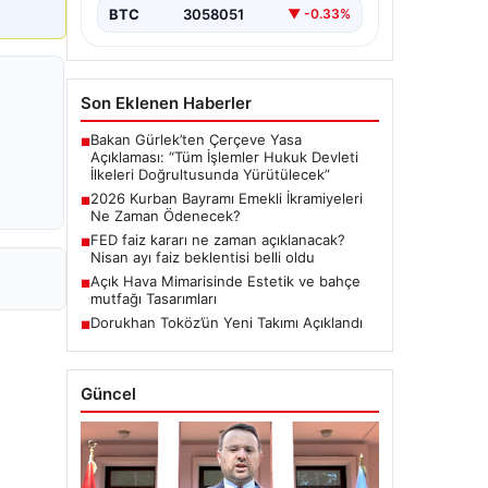
BTC
3058051
▼ -0.33%
Son Eklenen Haberler
Bakan Gürlek’ten Çerçeve Yasa
■
Açıklaması: “Tüm İşlemler Hukuk Devleti
İlkeleri Doğrultusunda Yürütülecek”
2026 Kurban Bayramı Emekli İkramiyeleri
■
Ne Zaman Ödenecek?
FED faiz kararı ne zaman açıklanacak?
■
Nisan ayı faiz beklentisi belli oldu
Açık Hava Mimarisinde Estetik ve bahçe
■
mutfağı Tasarımları
Dorukhan Toköz’ün Yeni Takımı Açıklandı
■
Güncel