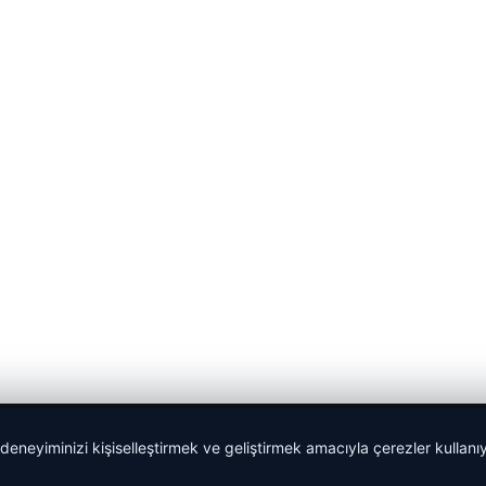
 deneyiminizi kişiselleştirmek ve geliştirmek amacıyla çerezler kullan
malta dil okulları
|
lemagrup.com.tr