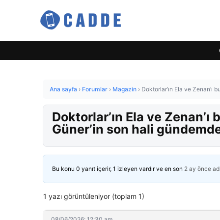
Ana sayfa
›
Forumlar
›
Magazin
›
Doktorlar’ın Ela ve Zenan’ı 
Doktorlar’ın Ela ve Zenan’ı
Güner’in son hali gündemd
Bu konu 0 yanıt içerir, 1 izleyen vardır ve en son
2 ay önce
ad
1 yazı görüntüleniyor (toplam 1)
08/06/2026: 12:30 am