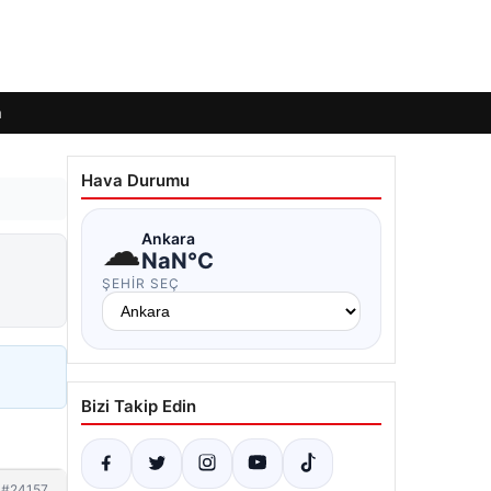
m
Hava Durumu
☁
Ankara
NaN°C
ŞEHIR SEÇ
Bizi Takip Edin
#24157