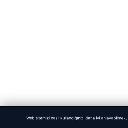
© 2026 Cadde – Güncel Haberler
Web sitemizi nasıl kullandığınızı daha iyi anlayabilmek,