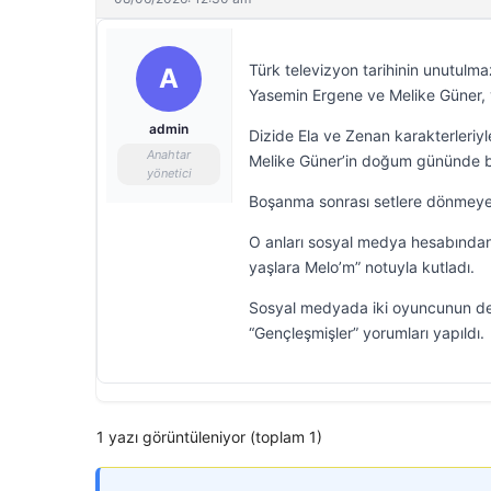
Türk televizyon tarihinin unutulmaz
A
Yasemin Ergene ve Melike Güner, 
admin
Dizide Ela ve Zenan karakterleriyle 
Anahtar
Melike Güner’in doğum gününde b
yönetici
Boşanma sonrası setlere dönmeye
O anları sosyal medya hesabında
yaşlara Melo’m” notuyla kutladı.
Sosyal medyada iki oyuncunun değ
“Gençleşmişler” yorumları yapıldı.
1 yazı görüntüleniyor (toplam 1)