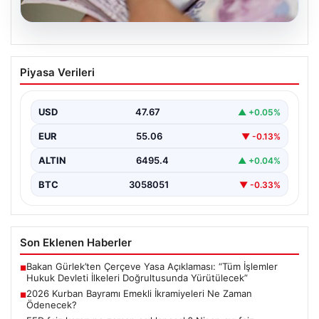
05.08.2026
2026 Kurban Bayramı Emekli
Piyasa Verileri
İkramiyeleri Ne Zaman Ödenecek?
Yaklaşan 2026 Kurban Bayramı nedeniyle, yaklaşık 17
milyon emekli vatandaşın gözü kulağı bayram
USD
47.67
▲ +0.05%
ikramiyesi…
EUR
55.06
▼ -0.13%
ALTIN
6495.4
▲ +0.04%
BTC
3058051
▼ -0.33%
Son Eklenen Haberler
Bakan Gürlek’ten Çerçeve Yasa Açıklaması: “Tüm İşlemler
■
Hukuk Devleti İlkeleri Doğrultusunda Yürütülecek”
2026 Kurban Bayramı Emekli İkramiyeleri Ne Zaman
■
Ödenecek?