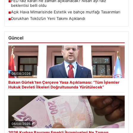
FED faiz kararı ne zaman açıklanacak? Nisan ayı faiz
■
beklentisi belli oldu
Açık Hava Mimarisinde Estetik ve bahçe mutfağı Tasarımları
■
Dorukhan Toköz’ün Yeni Takımı Açıklandı
■
Güncel
06/08/2026
Bakan Gürlek’ten Çerçeve Yasa Açıklaması: “Tüm İşlemler
Hukuk Devleti İlkeleri Doğrultusunda Yürütülecek”
05/08/2026
2026 Kurban Bayramı Emekli İkramiyeleri Ne Zaman