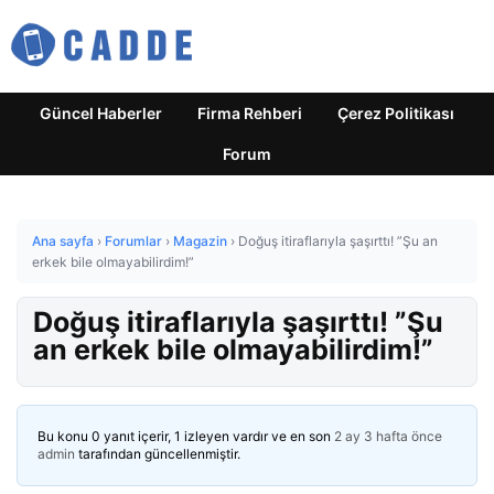
Güncel Haberler
Firma Rehberi
Çerez Politikası
Forum
Ana sayfa
›
Forumlar
›
Magazin
›
Doğuş itiraflarıyla şaşırttı! ”Şu an
erkek bile olmayabilirdim!”
Doğuş itiraflarıyla şaşırttı! ”Şu
an erkek bile olmayabilirdim!”
Bu konu 0 yanıt içerir, 1 izleyen vardır ve en son
2 ay 3 hafta önce
admin
tarafından güncellenmiştir.