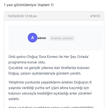
1 yazı görüntüleniyor (toplam 1)
15/05/2026: 12:59 pm
#19110
A
admin
Anahtar yönetici
Ünlü şarkıcı Doğuş ‘Esra Ezmeci ile Her Şey Ortada’
programına konuk oldu.
Çocukluk ve gençlik yıllarına dair itiraflarda bulunan
Doğuş, çarpıcı açıklamalarıyla gündem yarattı.
Yetiştirme yurdunda yaşadıklarını anlatan Doğuş’un 6
yaşında verildiği yurtta sırf çişini altına kaçırdığı için
kolunun usturayla kesildiğini açıkladığı anlar yürekleri
sızlattı.
Anne ve babası ayrıldıktan sonra yurda yerleştirildiğini