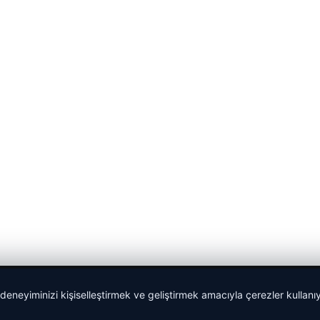
 deneyiminizi kişiselleştirmek ve geliştirmek amacıyla çerezler kullan
malta dil okulları
|
lemagrup.com.tr