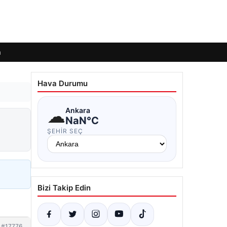
m
Hava Durumu
☁
Ankara
NaN°C
ŞEHIR SEÇ
Bizi Takip Edin
#17776