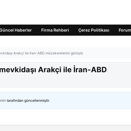
Güncel Haberler
Firma Rehberi
Çerez Politikası
Foru
mevkidaşı Arakçi ile İran-ABD müzakerelerini görüştü
ı mevkidaşı Arakçi ile İran-ABD
min
tarafından güncellenmiştir.