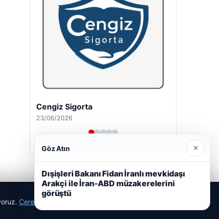
Cengiz Sigorta
23/06/2026
×
Göz Atın
Dışişleri Bakanı Fidan İranlı mevkidaşı
Arakçi ile İran-ABD müzakerelerini
görüştü
ıyoruz.
Çerez Politikamız
Reddet
Kabul Et