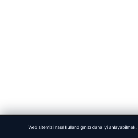
© 2026 Cadde – Güncel Haberler
Web sitemizi nasıl kullandığınızı daha iyi anlayabilmek,