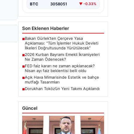
BTC
3058051
▼ -0.33%
Son Eklenen Haberler
Bakan Gürlek’ten Çerçeve Yasa
■
Açıklaması: “Tüm İşlemler Hukuk Devleti
İlkeleri Doğrultusunda Yürütülecek”
2026 Kurban Bayramı Emekli İkramiyeleri
■
Ne Zaman Ödenecek?
FED faiz kararı ne zaman açıklanacak?
■
Nisan ayı faiz beklentisi belli oldu
Açık Hava Mimarisinde Estetik ve bahçe
■
mutfağı Tasarımları
Dorukhan Toköz’ün Yeni Takımı Açıklandı
■
Güncel