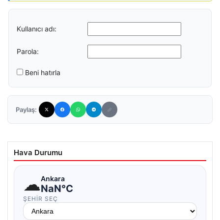
Kullanıcı adı:
Parola:
Beni hatırla
Paylaş:
Hava Durumu
☁
Ankara
NaN°C
ŞEHIR SEÇ