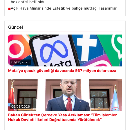
beklentisi belli oldu
Açık Hava Mimarisinde Estetik ve bahçe mutfağı Tasarımları
■
Güncel
07/08/2026
Meta’ya çocuk güvenliği davasında 567 milyon dolar ceza
06/08/2026
Bakan Gürlek’ten Çerçeve Yasa Açıklaması: “Tüm İşlemler
Hukuk Devleti İlkeleri Doğrultusunda Yürütülecek”