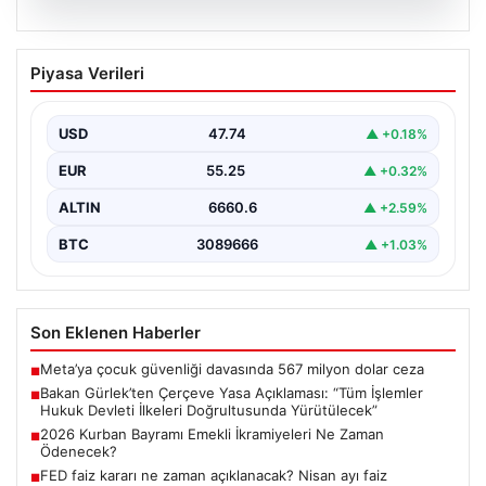
06.08.2026
Bakan Gürlek’ten Çerçeve Yasa
Piyasa Verileri
Açıklaması: “Tüm İşlemler Hukuk
Devleti İlkeleri Doğrultusunda
Yürütülecek”
USD
47.74
▲ +0.18%
Adalet Bakanı Akın Gürlek, terörle mücadelede yeni bir
EUR
55.25
▲ +0.32%
dönemi başlatacak çerçeve yasanın Meclis'te kabul…
ALTIN
6660.6
▲ +2.59%
BTC
3089666
▲ +1.03%
Son Eklenen Haberler
Meta’ya çocuk güvenliği davasında 567 milyon dolar ceza
■
Bakan Gürlek’ten Çerçeve Yasa Açıklaması: “Tüm İşlemler
■
Hukuk Devleti İlkeleri Doğrultusunda Yürütülecek”
2026 Kurban Bayramı Emekli İkramiyeleri Ne Zaman
■
Ödenecek?
FED faiz kararı ne zaman açıklanacak? Nisan ayı faiz
■