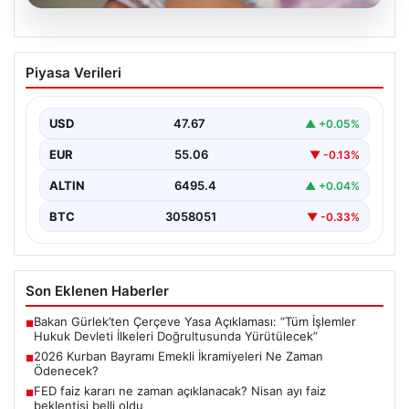
05.08.2026
2026 Kurban Bayramı Emekli
Piyasa Verileri
İkramiyeleri Ne Zaman Ödenecek?
Yaklaşan 2026 Kurban Bayramı nedeniyle, yaklaşık 17
milyon emekli vatandaşın gözü kulağı bayram
USD
47.67
▲ +0.05%
ikramiyesi…
EUR
55.06
▼ -0.13%
ALTIN
6495.4
▲ +0.04%
BTC
3058051
▼ -0.33%
Son Eklenen Haberler
Bakan Gürlek’ten Çerçeve Yasa Açıklaması: “Tüm İşlemler
■
Hukuk Devleti İlkeleri Doğrultusunda Yürütülecek”
2026 Kurban Bayramı Emekli İkramiyeleri Ne Zaman
■
Ödenecek?
FED faiz kararı ne zaman açıklanacak? Nisan ayı faiz
■
beklentisi belli oldu