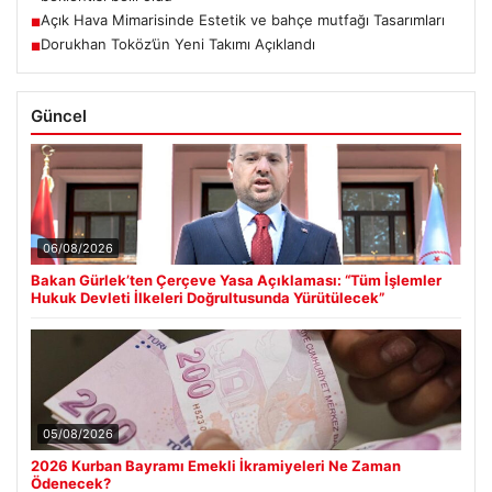
Açık Hava Mimarisinde Estetik ve bahçe mutfağı Tasarımları
■
Dorukhan Toköz’ün Yeni Takımı Açıklandı
■
Güncel
06/08/2026
Bakan Gürlek’ten Çerçeve Yasa Açıklaması: “Tüm İşlemler
Hukuk Devleti İlkeleri Doğrultusunda Yürütülecek”
05/08/2026
2026 Kurban Bayramı Emekli İkramiyeleri Ne Zaman
Ödenecek?