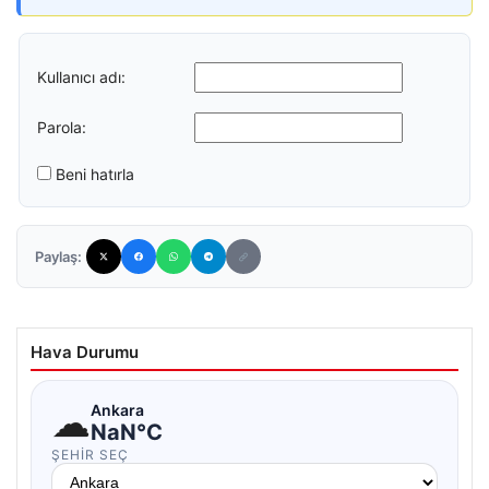
Kullanıcı adı:
Parola:
Beni hatırla
Paylaş:
Hava Durumu
☁
Ankara
NaN°C
ŞEHIR SEÇ