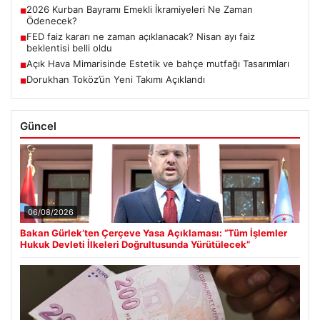
2026 Kurban Bayramı Emekli İkramiyeleri Ne Zaman
■
Ödenecek?
FED faiz kararı ne zaman açıklanacak? Nisan ayı faiz
■
beklentisi belli oldu
Açık Hava Mimarisinde Estetik ve bahçe mutfağı Tasarımları
■
Dorukhan Toköz’ün Yeni Takımı Açıklandı
■
Güncel
06/08/2026
Bakan Gürlek’ten Çerçeve Yasa Açıklaması: “Tüm İşlemler
Hukuk Devleti İlkeleri Doğrultusunda Yürütülecek”