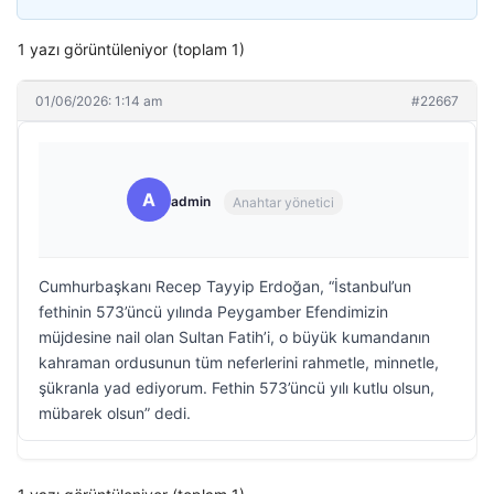
1 yazı görüntüleniyor (toplam 1)
01/06/2026: 1:14 am
#22667
A
admin
Anahtar yönetici
Cumhurbaşkanı Recep Tayyip Erdoğan, “İstanbul’un
fethinin 573’üncü yılında Peygamber Efendimizin
müjdesine nail olan Sultan Fatih’i, o büyük kumandanın
kahraman ordusunun tüm neferlerini rahmetle, minnetle,
şükranla yad ediyorum. Fethin 573’üncü yılı kutlu olsun,
mübarek olsun” dedi.