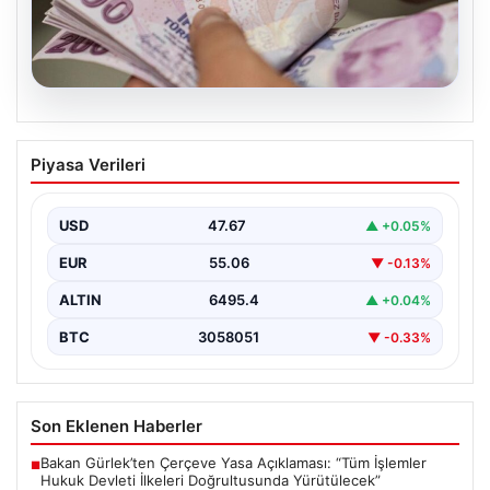
05.08.2026
2026 Kurban Bayramı Emekli
Piyasa Verileri
İkramiyeleri Ne Zaman Ödenecek?
Yaklaşan 2026 Kurban Bayramı nedeniyle, yaklaşık 17
milyon emekli vatandaşın gözü kulağı bayram
USD
47.67
▲ +0.05%
ikramiyesi…
EUR
55.06
▼ -0.13%
ALTIN
6495.4
▲ +0.04%
BTC
3058051
▼ -0.33%
Son Eklenen Haberler
Bakan Gürlek’ten Çerçeve Yasa Açıklaması: “Tüm İşlemler
■
Hukuk Devleti İlkeleri Doğrultusunda Yürütülecek”