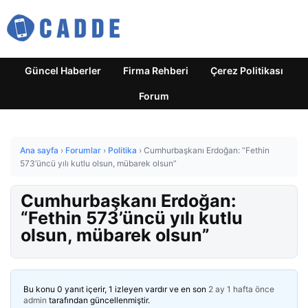
Güncel Haberler
Firma Rehberi
Çerez Politikası
Forum
Ana sayfa
›
Forumlar
›
Politika
›
Cumhurbaşkanı Erdoğan: “Fethin
573’üncü yılı kutlu olsun, mübarek olsun”
Cumhurbaşkanı Erdoğan:
“Fethin 573’üncü yılı kutlu
olsun, mübarek olsun”
Bu konu 0 yanıt içerir, 1 izleyen vardır ve en son
2 ay 1 hafta önce
admin
tarafından güncellenmiştir.